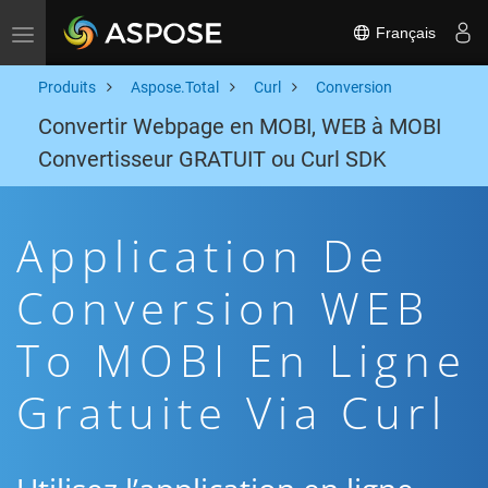
Français
Toggle navigation
Produits
Aspose.Total
Curl
Conversion
Convertir Webpage en MOBI, WEB à MOBI
Convertisseur GRATUIT ou Curl SDK
Application De
Conversion WEB
To MOBI En Ligne
Gratuite Via Curl