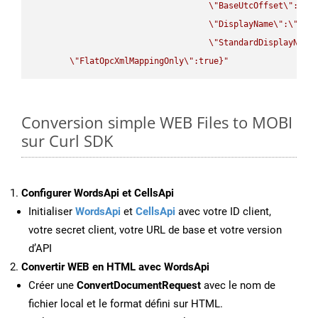
\"
BaseUtcOffset
\"
:
\"
s
\"
DisplayName
\"
:
\"
str
\"
StandardDisplayName
\"
FlatOpcXmlMappingOnly
\"
:true}"
Conversion simple WEB Files to MOBI
sur Curl SDK
Configurer WordsApi et CellsApi
Initialiser
WordsApi
et
CellsApi
avec votre ID client,
votre secret client, votre URL de base et votre version
d’API
Convertir WEB en HTML avec WordsApi
Créer une
ConvertDocumentRequest
avec le nom de
fichier local et le format défini sur HTML.