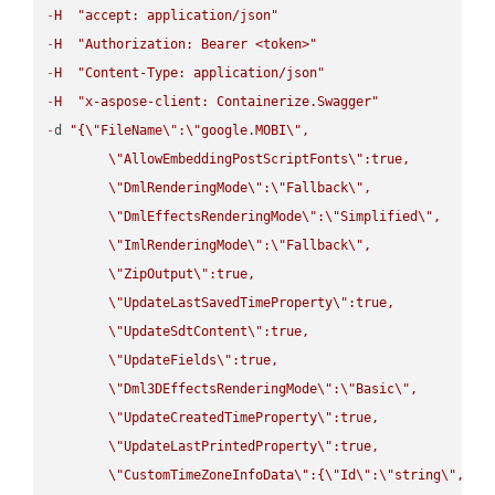
-
H
"accept: application/json"
-
H
"Authorization: Bearer <token>"
-
H
"Content-Type: application/json"
-
H
"x-aspose-client: Containerize.Swagger"
-
d 
"{
\"
FileName
\"
:
\"
google.MOBI
\"
,

\"
AllowEmbeddingPostScriptFonts
\"
:true,

\"
DmlRenderingMode
\"
:
\"
Fallback
\"
,

\"
DmlEffectsRenderingMode
\"
:
\"
Simplified
\"
,

\"
ImlRenderingMode
\"
:
\"
Fallback
\"
,

\"
ZipOutput
\"
:true,

\"
UpdateLastSavedTimeProperty
\"
:true,

\"
UpdateSdtContent
\"
:true,

\"
UpdateFields
\"
:true,

\"
Dml3DEffectsRenderingMode
\"
:
\"
Basic
\"
,

\"
UpdateCreatedTimeProperty
\"
:true,

\"
UpdateLastPrintedProperty
\"
:true,

\"
CustomTimeZoneInfoData
\"
:{
\"
Id
\"
:
\"
string
\"
,
