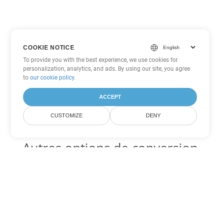
COOKIE NOTICE
To provide you with the best experience, we use cookies for
personalization, analytics, and ads. By using our site, you agree
to
our cookie policy
.
ACCEPT
CUSTOMIZE
DENY
Autres options de conversion
PDF
Convertir WEB en DOC
DOC:
Microsoft Word Binary Format