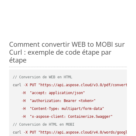
Comment convertir WEB to MOBI sur
Curl : exemple de code étape par
étape
// Conversion de WEB en HTML
curl 
-
X
PUT
"https://api.aspose.cloud/v3.0/pdf/convert/WE
-
H
"accept: application/json"
-
H
"authorization: Bearer <token>"
-
H
"Content-Type: multipart/form-data"
-
H
"x-aspose-client: Containerize.Swagger"
// Conversion de HTML en MOBI
curl 
-
X
PUT
"https://api.aspose.cloud/v4.0/words/google.H