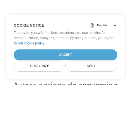
COOKIE NOTICE
To provide you with the best experience, we use cookies for
personalization, analytics, and ads. By using our site, you agree
to
our cookie policy
.
ACCEPT
CUSTOMIZE
DENY
Autres options de conversion
Excel
Convertir XLSB en DOC
DOC:
Microsoft Word Binary Format