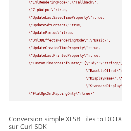
\"
ImlRenderingMode
\"
:
\"
Fallback
\"
,

\"
ZipOutput
\"
:true,

\"
UpdateLastSavedTimeProperty
\"
:true,

\"
UpdateSdtContent
\"
:true,

\"
UpdateFields
\"
:true,

\"
Dml3DEffectsRenderingMode
\"
:
\"
Basic
\"
,

\"
UpdateCreatedTimeProperty
\"
:true,

\"
UpdateLastPrintedProperty
\"
:true,

\"
CustomTimeZoneInfoData
\"
:{
\"
Id
\"
:
\"
string
\"
,

\"
BaseUtcOffset
\"
:
\"
s
\"
DisplayName
\"
:
\"
str
\"
StandardDisplayName
\"
FlatOpcXmlMappingOnly
\"
:true}"
Conversion simple XLSB Files to DOTX
sur Curl SDK