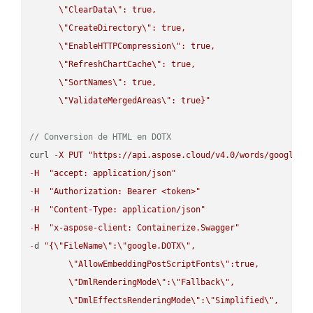
\"
ClearData
\"
: true,  

\"
CreateDirectory
\"
: true,  

\"
EnableHTTPCompression
\"
: true,  

\"
RefreshChartCache
\"
: true,  

\"
SortNames
\"
: true,  

\"
ValidateMergedAreas
\"
: true}"
// Conversion de HTML en DOTX
curl 
-
X
PUT
"https://api.aspose.cloud/v4.0/words/google.H
-
H
"accept: application/json"
-
H
"Authorization: Bearer <token>"
-
H
"Content-Type: application/json"
-
H
"x-aspose-client: Containerize.Swagger"
-
d 
"{
\"
FileName
\"
:
\"
google.DOTX
\"
,

\"
AllowEmbeddingPostScriptFonts
\"
:true,

\"
DmlRenderingMode
\"
:
\"
Fallback
\"
,

\"
DmlEffectsRenderingMode
\"
:
\"
Simplified
\"
,
