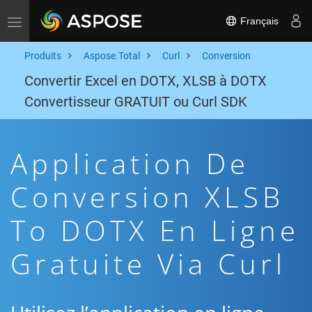
Français
Toggle navigation
Produits
Aspose.Total
Curl
Conversion
Convertir Excel en DOTX, XLSB à DOTX
Convertisseur GRATUIT ou Curl SDK
Application De
Conversion XLSB
To DOTX En Ligne
Gratuite Via Curl