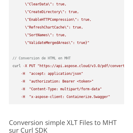
\"
ClearData
\"
: true,  

\"
CreateDirectory
\"
: true,  

\"
EnableHTTPCompression
\"
: true,  

\"
RefreshChartCache
\"
: true,  

\"
SortNames
\"
: true,  

\"
ValidateMergedAreas
\"
: true}"
// Conversion de HTML en MHT
curl 
-
X
PUT
"https://api.aspose.cloud/v3.0/pdf/convert/HT
-
H
"accept: application/json"
-
H
"authorization: Bearer <token>"
-
H
"Content-Type: multipart/form-data"
-
H
"x-aspose-client: Containerize.Swagger"
Conversion simple XLT Files to MHT
sur Curl SDK