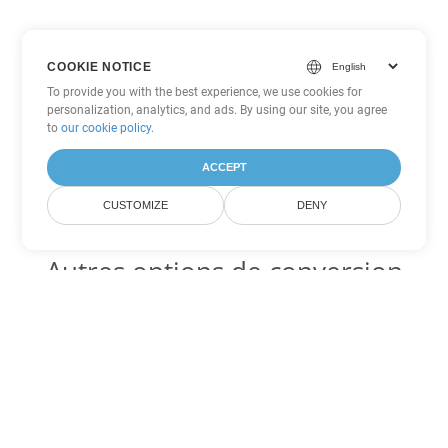
COOKIE NOTICE
To provide you with the best experience, we use cookies for
personalization, analytics, and ads. By using our site, you agree
to
our cookie policy
.
ACCEPT
CUSTOMIZE
DENY
Autres options de conversion
Excel
Convertir XLT en DOC
DOC:
Microsoft Word Binary Format
Convertir XLT en DOT