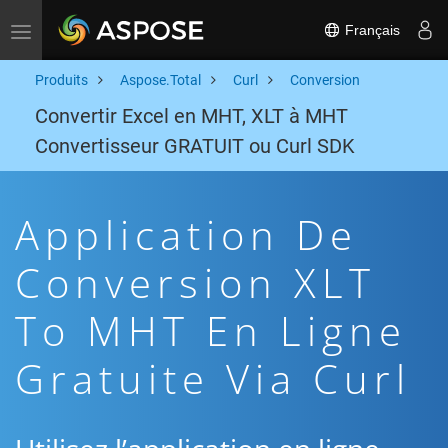
Français
Toggle navigation
Produits
Aspose.Total
Curl
Conversion
Convertir Excel en MHT, XLT à MHT
Convertisseur GRATUIT ou Curl SDK
Application De
Conversion XLT
To MHT En Ligne
Gratuite Via Curl