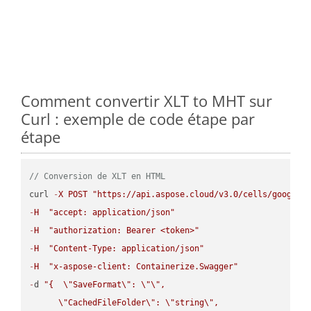
Comment convertir XLT to MHT sur
Curl : exemple de code étape par
étape
// Conversion de XLT en HTML
curl 
-
X
POST
"https://api.aspose.cloud/v3.0/cells/google.
-
H
"accept: application/json"
-
H
"authorization: Bearer <token>"
-
H
"Content-Type: application/json"
-
H
"x-aspose-client: Containerize.Swagger"
-
d 
"{  
\"
SaveFormat
\"
: 
\"
\"
,

\"
CachedFileFolder
\"
: 
\"
string
\"
,
