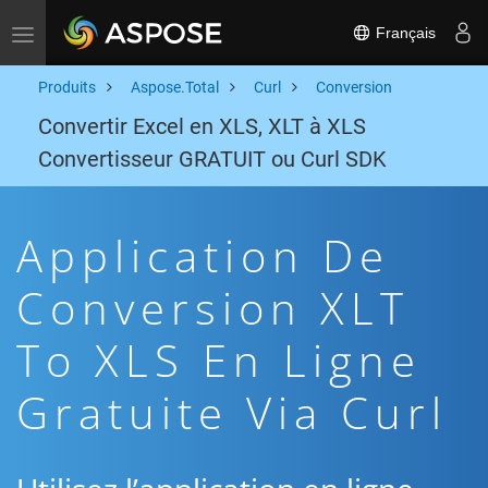
Français
Toggle navigation
Produits
Aspose.Total
Curl
Conversion
Convertir Excel en XLS, XLT à XLS
Convertisseur GRATUIT ou Curl SDK
Application De
Conversion XLT
To XLS En Ligne
Gratuite Via Curl