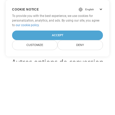
COOKIE NOTICE
To provide you with the best experience, we use cookies for
personalization, analytics, and ads. By using our site, you agree
to
our cookie policy
.
ACCEPT
CUSTOMIZE
DENY
Autres options de conversion
Excel
Convertir XLT en DOC
DOC:
Microsoft Word Binary Format
Convertir XLT en DOT
DOT:
Microsoft Word Template Files