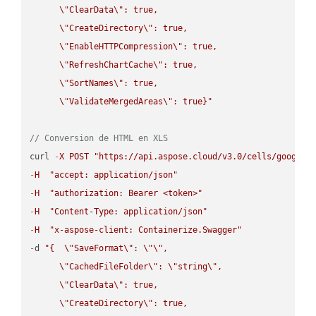
\"
ClearData
\"
: true,  

\"
CreateDirectory
\"
: true,  

\"
EnableHTTPCompression
\"
: true,  

\"
RefreshChartCache
\"
: true,  

\"
SortNames
\"
: true,  

\"
ValidateMergedAreas
\"
: true}"
// Conversion de HTML en XLS
curl 
-
X
POST
"https://api.aspose.cloud/v3.0/cells/google.
-
H
"accept: application/json"
-
H
"authorization: Bearer <token>"
-
H
"Content-Type: application/json"
-
H
"x-aspose-client: Containerize.Swagger"
-
d 
"{  
\"
SaveFormat
\"
: 
\"
\"
,

\"
CachedFileFolder
\"
: 
\"
string
\"
,

\"
ClearData
\"
: true,  

\"
CreateDirectory
\"
: true,  
