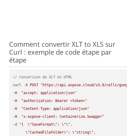
Comment convertir XLT to XLS sur
Curl : exemple de code étape par
étape
// Conversion de XLT en HTML
curl 
-
X
POST
"https://api.aspose.cloud/v3.0/cells/google.
-
H
"accept: application/json"
-
H
"authorization: Bearer <token>"
-
H
"Content-Type: application/json"
-
H
"x-aspose-client: Containerize.Swagger"
-
d 
"{  
\"
SaveFormat
\"
: 
\"
\"
,

\"
CachedFileFolder
\"
: 
\"
string
\"
,
