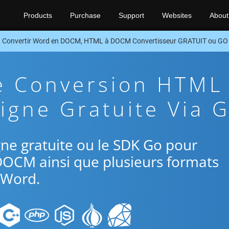
Products
Purchase
Support
Websites
About
Convertir Word en DOCM, HTML à DOCM Convertisseur GRATUIT ou GO
De Conversion HTML
gne Gratuite Via 
ligne gratuite ou le SDK Go pour
DOCM ainsi que plusieurs formats
Word.