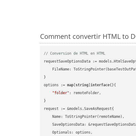
Comment convertir HTML to DO
// Conversion de HTML en HTML
requestSaveOptionsData := models.HtmlSaveOpt
    FileName: ToStringPointer(baseTestOutPa
}

options := 
map
[
string
]
interface
{}{

"folder"
: remoteFolder,

}

request := &models.SaveAsRequest{

    Name: ToStringPointer(remoteName),

    SaveOptionsData: &requestSaveOptionsData
    Optionals: options,
