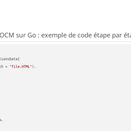
CM sur Go : exemple de code étape par ét
ionsData{

th + 
"file.HTML"
),

,
