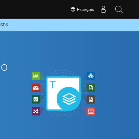
Français
 SDK
Go