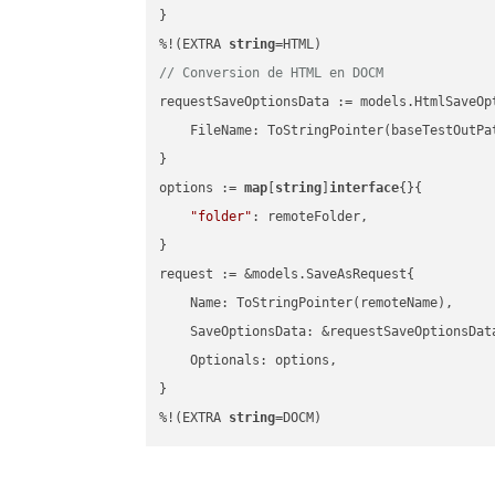
}

%!(EXTRA 
string
// Conversion de HTML en DOCM
requestSaveOptionsData := models.HtmlSaveOpt
    FileName: ToStringPointer(baseTestOutPa
}

options := 
map
[
string
]
interface
{}{

"folder"
: remoteFolder,

}

request := &models.SaveAsRequest{

    Name: ToStringPointer(remoteName),

    SaveOptionsData: &requestSaveOptionsData
    Optionals: options,

}

%!(EXTRA 
string
=DOCM)