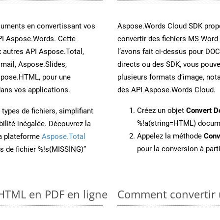
cuments en convertissant vos
Aspose.Words Cloud SDK propo
PI Aspose.Words. Cette
convertir des fichiers MS Word
x autres API Aspose.Total,
l’avons fait ci-dessus pour DO
mail, Aspose.Slides,
directs ou des SDK, vous pouv
spose.HTML, pour une
plusieurs formats d’image, not
ans vos applications.
des API Aspose.Words Cloud.
Créez un objet
Convert D
ypes de fichiers, simplifiant
%!a(string=HTML) docum
ilité inégalée. Découvrez la
Appelez la méthode
Conv
la plateforme
Aspose.Total
pour la conversion à par
ons de fichier %!s(MISSING)”
 HTML en PDF en ligne
Comment convertir