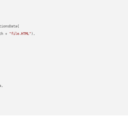
ionsData{

th + 
"file.HTML"
),

,
