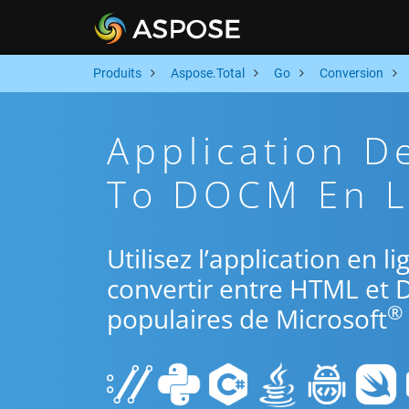
Produits
Aspose.Total
Go
Conversion
Application 
To DOCM En Li
Utilisez l’application en 
convertir entre HTML et 
®
populaires de Microsoft