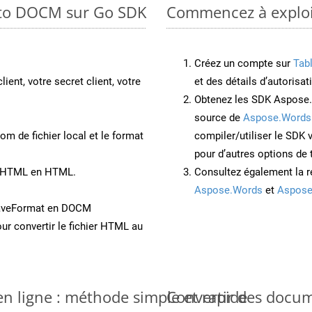
 to DOCM sur Go SDK
Commencez à exploi
Créez un compte sur
Tab
lient, votre secret client, votre
et des détails d’autorisat
Obtenez les SDK Aspose.
source de
Aspose.Words
om de fichier local et le format
compiler/utiliser le SDK
pour d’autres options de
nt HTML en HTML.
Consultez également la r
Aspose.Words
et
Aspose
SaveFormat en DOCM
ur convertir le fichier HTML au
n ligne : méthode simple et rapide
Convertir des docu