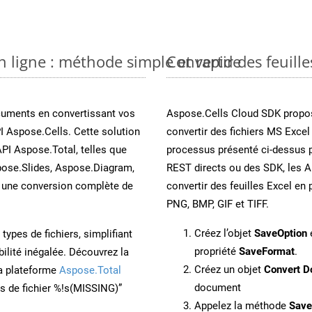
n ligne : méthode simple et rapide
Convertir des feuill
cuments en convertissant vos
Aspose.Cells Cloud SDK propos
I Aspose.Cells. Cette solution
convertir des fichiers MS Excel
API Aspose.Total, telles que
processus présenté ci-dessus p
ose.Slides, Aspose.Diagram,
REST directs ou des SDK, les 
une conversion complète de
convertir des feuilles Excel e
PNG, BMP, GIF et TIFF.
Créez l’objet
SaveOption
e
ypes de fichiers, simplifiant
propriété
SaveFormat
.
ilité inégalée. Découvrez la
Créez un objet
Convert D
la plateforme
Aspose.Total
document
ons de fichier %!s(MISSING)”
Appelez la méthode
Sav