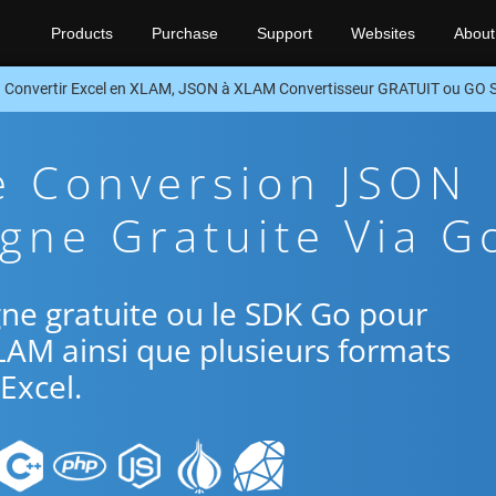
Products
Purchase
Support
Websites
About
Convertir Excel en XLAM, JSON à XLAM Convertisseur GRATUIT ou GO 
e Conversion JSON
gne Gratuite Via G
ligne gratuite ou le SDK Go pour
LAM ainsi que plusieurs formats
Excel.