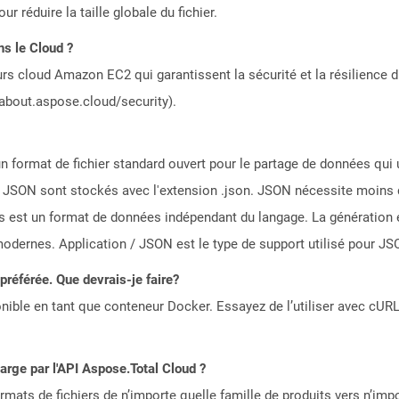
 réduire la taille globale du fichier.
ns le Cloud ?
rs cloud Amazon EC2 qui garantissent la sécurité et la résilience du
/about.aspose.cloud/security).
n format de fichier standard ouvert pour le partage de données qui u
s JSON sont stockés avec l'extension .json. JSON nécessite moins 
s est un format de données indépendant du langage. La génération 
ernes. Application / JSON est le type de support utilisé pour JS
référée. Que devrais-je faire?
ible en tant que conteneur Docker. Essayez de l’utiliser avec cURL
harge par l'API Aspose.Total Cloud ?
mats de fichiers de n’importe quelle famille de produits vers n’impo