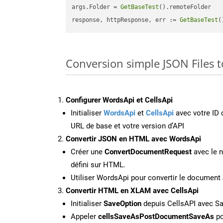
args.Folder = 
GetBaseTest
().remoteFolder

response, httpResponse, err := 
GetBaseTest
(
Conversion simple JSON Files 
Configurer WordsApi et CellsApi
Initialiser
WordsApi
et
CellsApi
avec votre ID c
URL de base et votre version d’API
Convertir JSON en HTML avec WordsApi
Créer une
ConvertDocumentRequest
avec le n
défini sur HTML.
Utiliser WordsApi pour convertir le documen
Convertir HTML en XLAM avec CellsApi
Initialiser
SaveOption
depuis CellsAPI avec 
Appeler
cellsSaveAsPostDocumentSaveAs
po