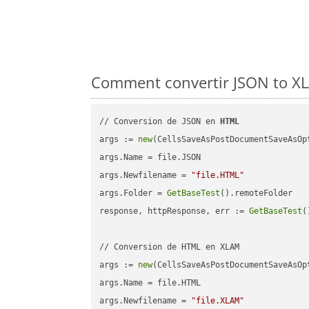
Comment convertir JSON to XL
// Conversion de JSON en 
HTML
args := 
new
(CellsSaveAsPostDocumentSaveAsOpt
args.Name = file.JSON

args.Newfilename = 
"file.HTML"
args.Folder = 
GetBaseTest
().remoteFolder

response, httpResponse, err := 
GetBaseTest
(
// Conversion de HTML en XLAM

args := 
new
(CellsSaveAsPostDocumentSaveAsOpt
args.Name = file.HTML

args.Newfilename = 
"file.XLAM"