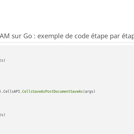
AM sur Go : exemple de code étape par éta
s)

).CellsAPI.
CellsSaveAsPostDocumentSaveAs
(args)

s)
