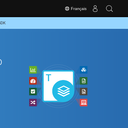
Français
SDK
o