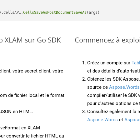
).CellsAPI.
CellsSaveAsPostDocumentSaveAs
to XLAM sur Go SDK
Commencez à exploit
Créez un compte sur
Tab
lient, votre secret client, votre
et des détails d’autorisat
Obtenez les SDK Aspose.
source de
Aspose.Words
om de fichier local et le format
compiler/utiliser le SDK
pour d’autres options de
t JSON en HTML.
Consultez également la r
Aspose.Words
et
Aspose
SaveFormat en XLAM
ur convertir le fichier HTML au