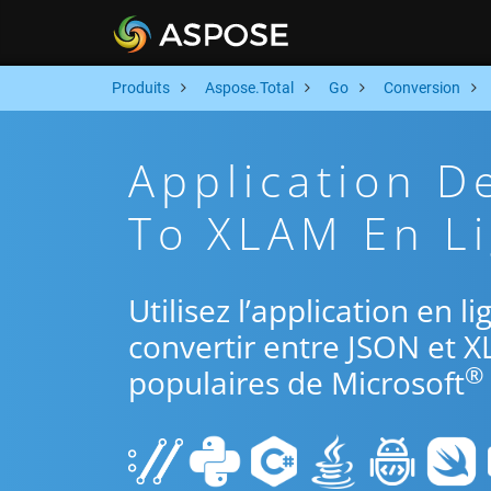
Produits
Aspose.Total
Go
Conversion
Application D
To XLAM En Li
Utilisez l’application en 
convertir entre JSON et X
®
populaires de Microsoft