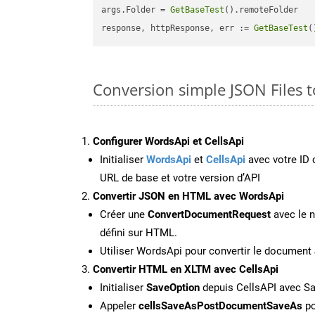
args.Folder = 
GetBaseTest
().remoteFolder

response, httpResponse, err := 
GetBaseTest
(
Conversion simple JSON Files 
Configurer WordsApi et CellsApi
Initialiser
WordsApi
et
CellsApi
avec votre ID c
URL de base et votre version d’API
Convertir JSON en HTML avec WordsApi
Créer une
ConvertDocumentRequest
avec le n
défini sur HTML.
Utiliser WordsApi pour convertir le documen
Convertir HTML en XLTM avec CellsApi
Initialiser
SaveOption
depuis CellsAPI avec S
Appeler
cellsSaveAsPostDocumentSaveAs
po