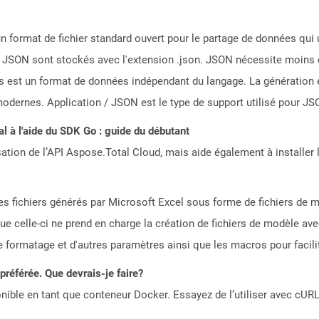
n format de fichier standard ouvert pour le partage de données qui u
s JSON sont stockés avec l'extension .json. JSON nécessite moins 
s est un format de données indépendant du langage. La génération 
ernes. Application / JSON est le type de support utilisé pour JS
 à l'aide du SDK Go : guide du débutant
sation de l’API Aspose.Total Cloud, mais aide également à installer 
des fichiers générés par Microsoft Excel sous forme de fichiers de 
 que celle-ci ne prend en charge la création de fichiers de modèle a
le formatage et d'autres paramètres ainsi que les macros pour facilite
référée. Que devrais-je faire?
ible en tant que conteneur Docker. Essayez de l’utiliser avec cURL