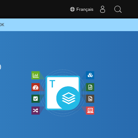
Français
SDK
o