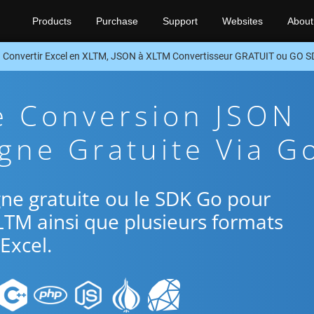
Products
Purchase
Support
Websites
About
Convertir Excel en XLTM, JSON à XLTM Convertisseur GRATUIT ou GO 
e Conversion JSON
gne Gratuite Via G
ligne gratuite ou le SDK Go pour
LTM ainsi que plusieurs formats
Excel.