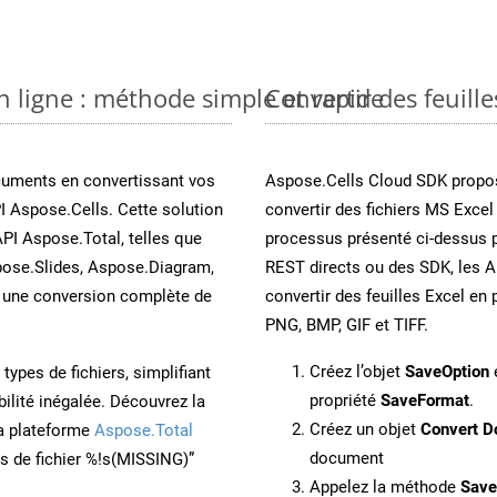
n ligne : méthode simple et rapide
Convertir des feuill
cuments en convertissant vos
Aspose.Cells Cloud SDK propos
I Aspose.Cells. Cette solution
convertir des fichiers MS Excel
API Aspose.Total, telles que
processus présenté ci-dessus p
ose.Slides, Aspose.Diagram,
REST directs ou des SDK, les 
une conversion complète de
convertir des feuilles Excel e
PNG, BMP, GIF et TIFF.
Créez l’objet
SaveOption
e
ypes de fichiers, simplifiant
propriété
SaveFormat
.
ilité inégalée. Découvrez la
Créez un objet
Convert D
la plateforme
Aspose.Total
document
ons de fichier %!s(MISSING)”
Appelez la méthode
Sav