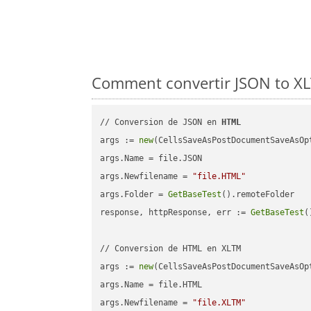
Comment convertir JSON to XL
// Conversion de JSON en 
HTML
args := 
new
(CellsSaveAsPostDocumentSaveAsOpt
args.Name = file.JSON

args.Newfilename = 
"file.HTML"
args.Folder = 
GetBaseTest
().remoteFolder

response, httpResponse, err := 
GetBaseTest
(
// Conversion de HTML en XLTM

args := 
new
(CellsSaveAsPostDocumentSaveAsOpt
args.Name = file.HTML

args.Newfilename = 
"file.XLTM"