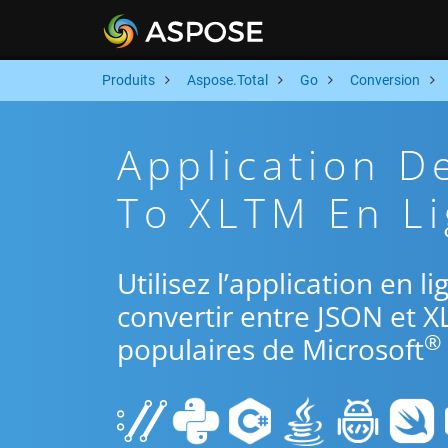
Produits
Aspose.Total
Go
Conversion
Application D
To XLTM En Li
Utilisez l’application en 
convertir entre JSON et X
®
populaires de Microsoft