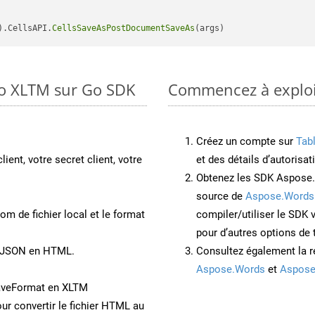
).CellsAPI.
CellsSaveAsPostDocumentSaveAs
to XLTM sur Go SDK
Commencez à exploit
Créez un compte sur
Tab
lient, votre secret client, votre
et des détails d’autorisat
Obtenez les SDK Aspose.
source de
Aspose.Words
om de fichier local et le format
compiler/utiliser le SDK
pour d’autres options de
t JSON en HTML.
Consultez également la r
Aspose.Words
et
Aspose
aveFormat en XLTM
ur convertir le fichier HTML au