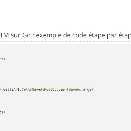
TM sur Go : exemple de code étape par éta
s)

).CellsAPI.
CellsSaveAsPostDocumentSaveAs
(args)

s)
