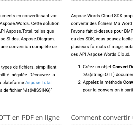
cuments en convertissant vos
Aspose.Words Cloud SDK propo
 Aspose.Words. Cette solution
convertir des fichiers MS Word
API Aspose.Total, telles que
l’avons fait ci-dessus pour BMP
se.Slides, Aspose.Diagram,
ou des SDK, vous pouvez facil
une conversion complète de
plusieurs formats d’image, not
des API Aspose.Words Cloud.
Créez un objet
Convert D
ypes de fichiers, simplifiant
%!a(string=OTT) docume
ilité inégalée. Découvrez la
Appelez la méthode
Conv
la plateforme
Aspose.Total
pour la conversion à part
ons de fichier %!s(MISSING)”
 OTT en PDF en ligne
Comment convertir