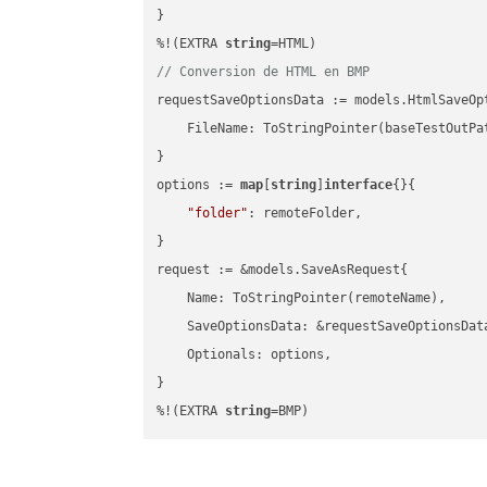
}

%!(EXTRA 
string
// Conversion de HTML en BMP
requestSaveOptionsData := models.HtmlSaveOpt
    FileName: ToStringPointer(baseTestOutPa
}

options := 
map
[
string
]
interface
{}{

"folder"
: remoteFolder,

}

request := &models.SaveAsRequest{

    Name: ToStringPointer(remoteName),

    SaveOptionsData: &requestSaveOptionsData
    Optionals: options,

}

%!(EXTRA 
string
=BMP)