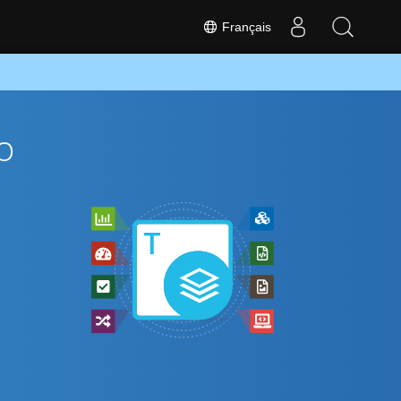
Français
o