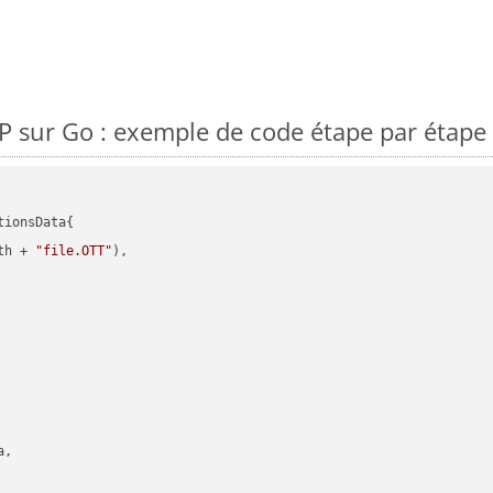
 sur Go : exemple de code étape par étape
ionsData{

th + 
"file.OTT"
),

,
