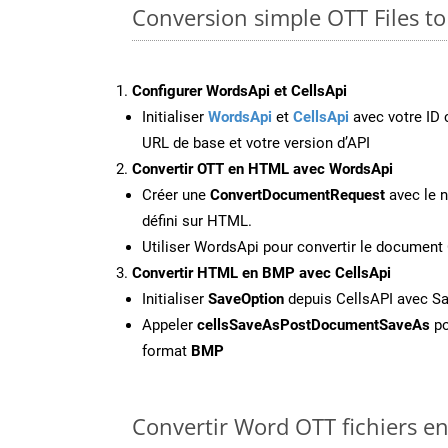
Conversion simple OTT Files t
Configurer WordsApi et CellsApi
Initialiser
WordsApi
et
CellsApi
avec votre ID c
URL de base et votre version d’API
Convertir OTT en HTML avec WordsApi
Créer une
ConvertDocumentRequest
avec le n
défini sur HTML.
Utiliser WordsApi pour convertir le documen
Convertir HTML en BMP avec CellsApi
Initialiser
SaveOption
depuis CellsAPI avec S
Appeler
cellsSaveAsPostDocumentSaveAs
po
format
BMP
Convertir Word OTT fichiers en