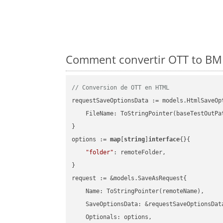
Comment convertir OTT to BMP
// Conversion de OTT en HTML
requestSaveOptionsData := models.HtmlSaveOpt
    FileName: ToStringPointer(baseTestOutPa
}

options := 
map
[
string
]
interface
{}{

"folder"
: remoteFolder,

}

request := &models.SaveAsRequest{

    Name: ToStringPointer(remoteName),

    SaveOptionsData: &requestSaveOptionsData
    Optionals: options,
