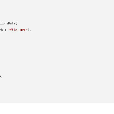
ionsData{

th + 
"file.HTML"
),

,
