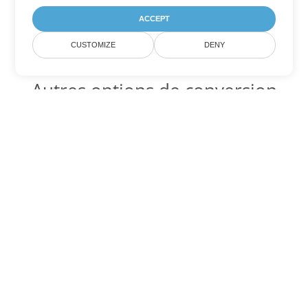
ACCEPT
CUSTOMIZE
DENY
Autres options de conversion
Word
Convertir OTT en DOC
DOC:
Microsoft Word Binary Format
Convertir OTT en DOT
DOT:
Microsoft Word Template Files
Convertir OTT en DOCX
DOCX:
Office 2007+ Word Document