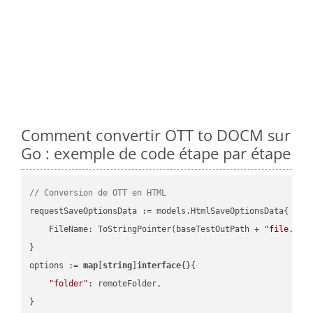
Comment convertir OTT to DOCM sur
Go : exemple de code étape par étape
// Conversion de OTT en HTML
requestSaveOptionsData := models.HtmlSaveOptionsData{

    FileName: ToStringPointer(baseTestOutPath + 
"file.OTT
}

options := 
map
[
string
]
interface
{}{

"folder"
: remoteFolder,

}
