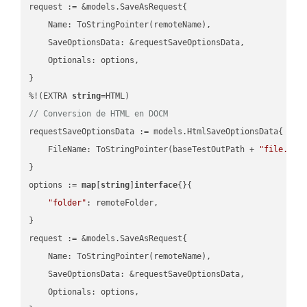
request := &models.SaveAsRequest{

    Name: ToStringPointer(remoteName),

    SaveOptionsData: &requestSaveOptionsData,

    Optionals: options,

}

%!(EXTRA 
string
// Conversion de HTML en DOCM
requestSaveOptionsData := models.HtmlSaveOptionsData{

    FileName: ToStringPointer(baseTestOutPath + 
"file.HTM
}

options := 
map
[
string
]
interface
{}{

"folder"
: remoteFolder,

}

request := &models.SaveAsRequest{

    Name: ToStringPointer(remoteName),

    SaveOptionsData: &requestSaveOptionsData,

    Optionals: options,
