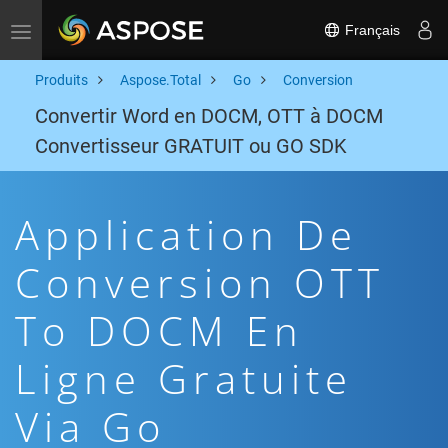
Français
Toggle navigation
Produits
Aspose.Total
Go
Conversion
Convertir Word en DOCM, OTT à DOCM
Convertisseur GRATUIT ou GO SDK
Application De
Conversion OTT
To DOCM En
Ligne Gratuite
Via Go