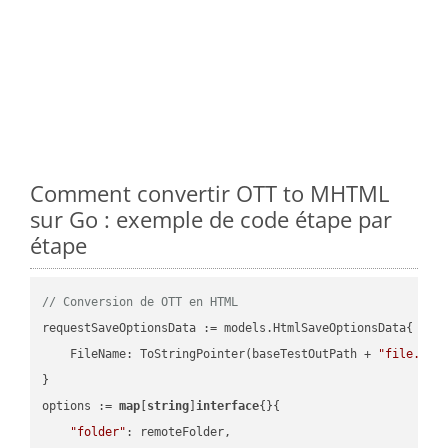
Comment convertir OTT to MHTML
sur Go : exemple de code étape par
étape
// Conversion de OTT en HTML
requestSaveOptionsData := models.HtmlSaveOptionsData{

    FileName: ToStringPointer(baseTestOutPath + 
"file.OTT
}

options := 
map
[
string
]
interface
{}{

"folder"
: remoteFolder,
