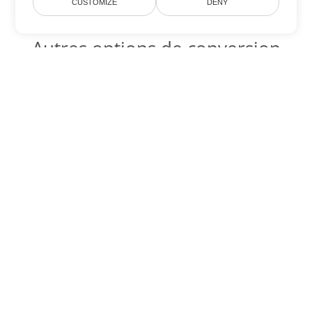
CUSTOMIZE
DENY
Autres options de conversion
Word
Convertir OTT en DOC
DOC:
Microsoft Word Binary Format
Convertir OTT en DOT
DOT:
Microsoft Word Template Files
Convertir OTT en DOCX
DOCX:
Office 2007+ Word Document
Convertir OTT en DOCM
DOCM:
Microsoft Word 2007 Marco File