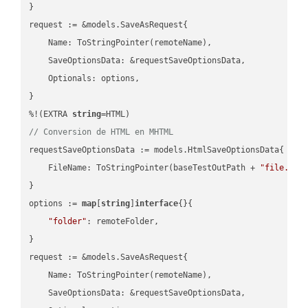
}

request := &models.SaveAsRequest{

    Name: ToStringPointer(remoteName),

    SaveOptionsData: &requestSaveOptionsData,

    Optionals: options,

}

%!(EXTRA 
string
// Conversion de HTML en MHTML
requestSaveOptionsData := models.HtmlSaveOptionsData{

    FileName: ToStringPointer(baseTestOutPath + 
"file.HTM
}

options := 
map
[
string
]
interface
{}{

"folder"
: remoteFolder,

}

request := &models.SaveAsRequest{

    Name: ToStringPointer(remoteName),

    SaveOptionsData: &requestSaveOptionsData,
