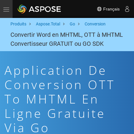
Français
Toggle navigation
Produits
Aspose.Total
Go
Conversion
Convertir Word en MHTML, OTT à MHTML
Convertisseur GRATUIT ou GO SDK
Application De
Conversion OTT
To MHTML En
Ligne Gratuite
Via Go