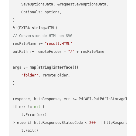
    SaveOptionsData: &requestSaveOptionsData,

    Optionals: options,

}

%!(EXTRA 
string
// Conversion de HTML en SVG
resFileName := 
"result.HTML"
outPath := remoteFolder + 
"/"
 + resFileName

args := 
map
[
string
]
interface
{}{

"folder"
: remoteFolder,

}

if
 err != 
nil
 {

    t.Error(err)

} 
else
if
 httpResponse.StatusCode < 
200
 || httpResponse.S
    t.Fail()
