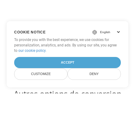
COOKIE NOTICE
To provide you with the best experience, we use cookies for
personalization, analytics, and ads. By using our site, you agree
to
our cookie policy
.
ACCEPT
CUSTOMIZE
DENY
Autres options de conversion
Word
Convertir OTT en DOC
DOC:
Microsoft Word Binary Format