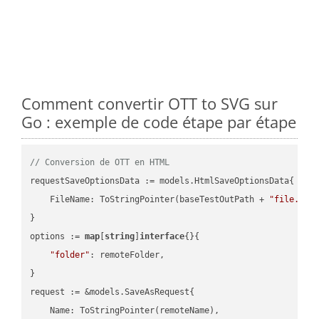
Comment convertir OTT to SVG sur
Go : exemple de code étape par étape
// Conversion de OTT en HTML
requestSaveOptionsData := models.HtmlSaveOptionsData{

    FileName: ToStringPointer(baseTestOutPath + 
"file.OTT
}

options := 
map
[
string
]
interface
{}{

"folder"
: remoteFolder,

}

request := &models.SaveAsRequest{

    Name: ToStringPointer(remoteName),
