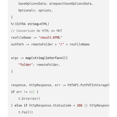
    SaveOptionsData: &requestSaveOptionsData,

    Optionals: options,

}

%!(EXTRA 
string
// Conversion de HTML en MHT
resFileName := 
"result.HTML"
outPath := remoteFolder + 
"/"
 + resFileName

args := 
map
[
string
]
interface
{}{

"folder"
: remoteFolder,

}

if
 err != 
nil
 {

    t.Error(err)

} 
else
if
 httpResponse.StatusCode < 
200
 || httpResponse.S
    t.Fail()
