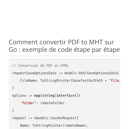
Comment convertir PDF to MHT sur
Go : exemple de code étape par étape
// Conversion de PDF en HTML
requestSaveOptionsData := models.HtmlSaveOptionsData{

    FileName: ToStringPointer(baseTestOutPath + 
"file.PDF
}

options := 
map
[
string
]
interface
{}{

"folder"
: remoteFolder,

}

request := &models.SaveAsRequest{

    Name: ToStringPointer(remoteName),
