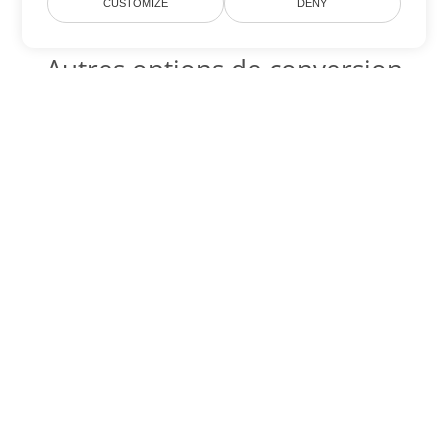
CUSTOMIZE
DENY
Autres options de conversion
Word
Convertir PDF en DOC
DOC:
Microsoft Word Binary Format
Convertir PDF en DOT
DOT:
Microsoft Word Template Files
Convertir PDF en DOCX
DOCX:
Office 2007+ Word Document
Convertir PDF en DOCM
DOCM:
Microsoft Word 2007 Marco File