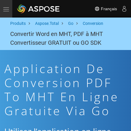
Français
Toggle navigation
Produits
Aspose.Total
Go
Conversion
Convertir Word en MHT, PDF à MHT
Convertisseur GRATUIT ou GO SDK
Application De
Conversion PDF
To MHT En Ligne
Gratuite Via Go