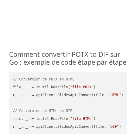
Comment convertir POTX to DIF sur
Go : exemple de code étape par étape
// Conversion de POTX en HTML
file, _ := ioutil.ReadFile(
"file.POTX"
)

r, _, _ := apiClient.SlidesApi.Convert(file, 
"HTML"
)

// Conversion de HTML en DIF
file, _ := ioutil.ReadFile(
"file.HTML"
)

r, _, _ := apiClient.SlidesApi.Convert(file, 
"DIF"