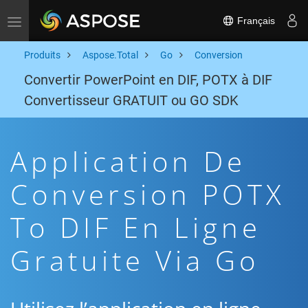
Français
Toggle navigation
Produits
Aspose.Total
Go
Conversion
Convertir PowerPoint en DIF, POTX à DIF
Convertisseur GRATUIT ou GO SDK
Application De
Conversion POTX
To DIF En Ligne
Gratuite Via Go