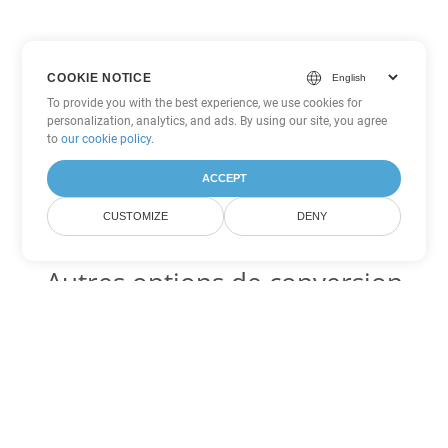
COOKIE NOTICE
To provide you with the best experience, we use cookies for
personalization, analytics, and ads. By using our site, you agree
to
our cookie policy
.
ACCEPT
CUSTOMIZE
DENY
Autres options de conversion
PowerPoint
Convertir POTX en DOC
DOC:
Microsoft Word Binary Format
Convertir POTX en DOT