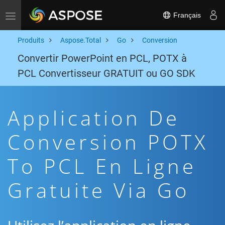
Français
Toggle navigation
Produits
Aspose.Total
Go
Conversion
Convertir PowerPoint en PCL, POTX à
PCL Convertisseur GRATUIT ou GO SDK
Application De
Conversion POTX
To PCL En Ligne
Gratuite Via Go