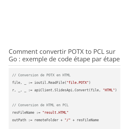
Comment convertir POTX to PCL sur
Go : exemple de code étape par étape
// Conversion de POTX en HTML
file, _ := ioutil.ReadFile(
"file.POTX"
)

r, _, _ := apiClient.SlidesApi.Convert(file, 
"HTML"
)

// Conversion de HTML en PCL
resFileName := 
"result.HTML"
outPath := remoteFolder + 
"/"
 + resFileName
