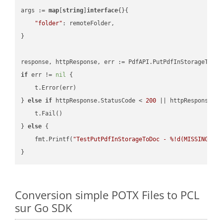
args := 
map
[
string
]
interface
{}{

"folder"
: remoteFolder,

}

if
 err != 
nil
 {

    t.Error(err)

} 
else
if
 httpResponse.StatusCode < 
200
 || httpResponse.S
    t.Fail()

} 
else
 {

    fmt.Printf(
"TestPutPdfInStorageToDoc - %!d(MISSING)\n
Conversion simple POTX Files to PCL
sur Go SDK