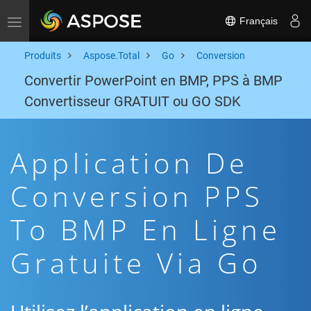
Français
Toggle navigation
Produits
Aspose.Total
Go
Conversion
Convertir PowerPoint en BMP, PPS à BMP
Convertisseur GRATUIT ou GO SDK
Application De
Conversion PPS
To BMP En Ligne
Gratuite Via Go