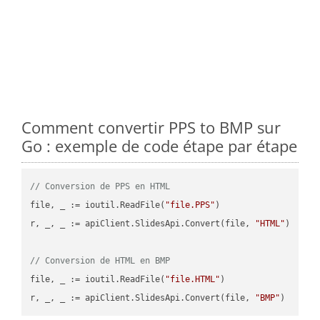
Comment convertir PPS to BMP sur
Go : exemple de code étape par étape
// Conversion de PPS en HTML
file, _ := ioutil.ReadFile(
"file.PPS"
)

r, _, _ := apiClient.SlidesApi.Convert(file, 
"HTML"
)

// Conversion de HTML en BMP
file, _ := ioutil.ReadFile(
"file.HTML"
)

r, _, _ := apiClient.SlidesApi.Convert(file, 
"BMP"