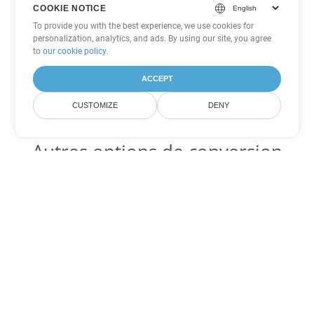
COOKIE NOTICE
To provide you with the best experience, we use cookies for
personalization, analytics, and ads. By using our site, you agree
to
our cookie policy
.
ACCEPT
CUSTOMIZE
DENY
Autres options de conversion
PowerPoint
Convertir PPS en DOC
DOC:
Microsoft Word Binary Format
Convertir PPS en DOT
DOT:
Microsoft Word Template Files