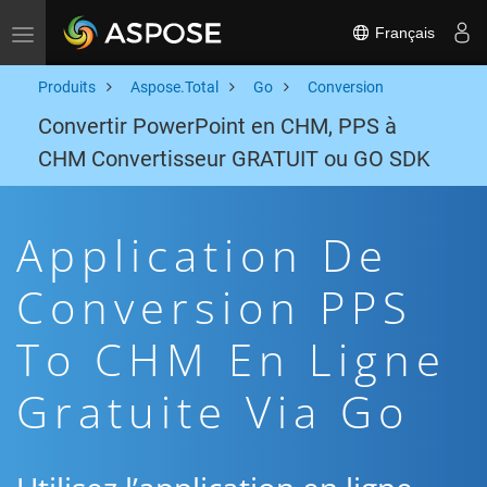
Français
Toggle navigation
Produits
Aspose.Total
Go
Conversion
Convertir PowerPoint en CHM, PPS à
CHM Convertisseur GRATUIT ou GO SDK
Application De
Conversion PPS
To CHM En Ligne
Gratuite Via Go