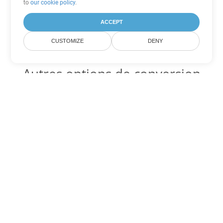
to
our cookie policy
.
ACCEPT
CUSTOMIZE
DENY
Autres options de conversion
PowerPoint
Convertir PPS en DOC
DOC:
Microsoft Word Binary Format
Convertir PPS en DOT
DOT:
Microsoft Word Template Files
Convertir PPS en DOCX
DOCX:
Office 2007+ Word Document