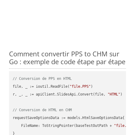
Comment convertir PPS to CHM sur
Go : exemple de code étape par étape
// Conversion de PPS en HTML
file, _ := ioutil.ReadFile(
"file.PPS"
)

r, _, _ := apiClient.SlidesApi.Convert(file, 
"HTML"
)

// Conversion de HTML en CHM
requestSaveOptionsData := models.HtmlSaveOptionsData{

    FileName: ToStringPointer(baseTestOutPath + 
"file.HTM
}
