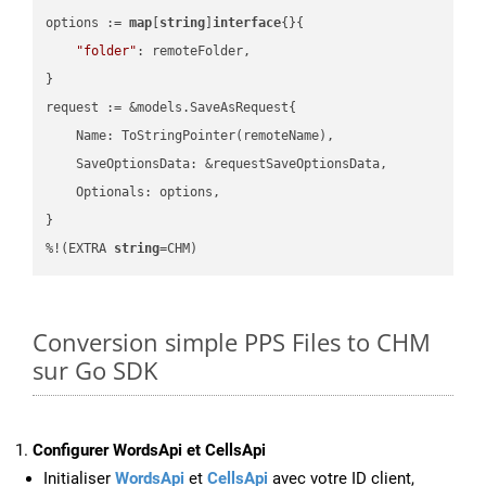
options := 
map
[
string
]
interface
{}{

"folder"
: remoteFolder,

}

request := &models.SaveAsRequest{

    Name: ToStringPointer(remoteName),

    SaveOptionsData: &requestSaveOptionsData,

    Optionals: options,

}

%!(EXTRA 
string
=CHM)
Conversion simple PPS Files to CHM
sur Go SDK
Configurer WordsApi et CellsApi
Initialiser
WordsApi
et
CellsApi
avec votre ID client,