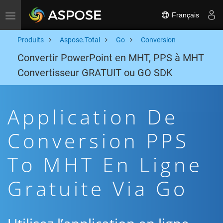
Français
Toggle navigation
Produits
Aspose.Total
Go
Conversion
Convertir PowerPoint en MHT, PPS à MHT
Convertisseur GRATUIT ou GO SDK
Application De
Conversion PPS
To MHT En Ligne
Gratuite Via Go