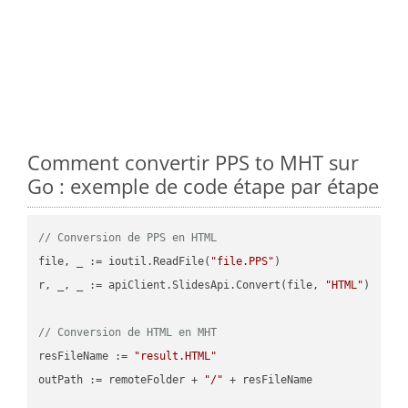
Comment convertir PPS to MHT sur
Go : exemple de code étape par étape
// Conversion de PPS en HTML
file, _ := ioutil.ReadFile(
"file.PPS"
)

r, _, _ := apiClient.SlidesApi.Convert(file, 
"HTML"
)

// Conversion de HTML en MHT
resFileName := 
"result.HTML"
outPath := remoteFolder + 
"/"
 + resFileName
