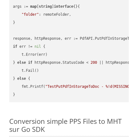
args := 
map
[
string
]
interface
{}{

"folder"
: remoteFolder,

}

if
 err != 
nil
 {

    t.Error(err)

} 
else
if
 httpResponse.StatusCode < 
200
 || httpResponse.S
    t.Fail()

} 
else
 {

    fmt.Printf(
"TestPutPdfInStorageToDoc - %!d(MISSING)\n
Conversion simple PPS Files to MHT
sur Go SDK