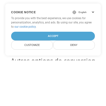
COOKIE NOTICE
To provide you with the best experience, we use cookies for
personalization, analytics, and ads. By using our site, you agree
to
our cookie policy
.
ACCEPT
CUSTOMIZE
DENY
Autres options de conversion
PowerPoint
Convertir PPS en DOC
DOC:
Microsoft Word Binary Format
Convertir PPS en DOT