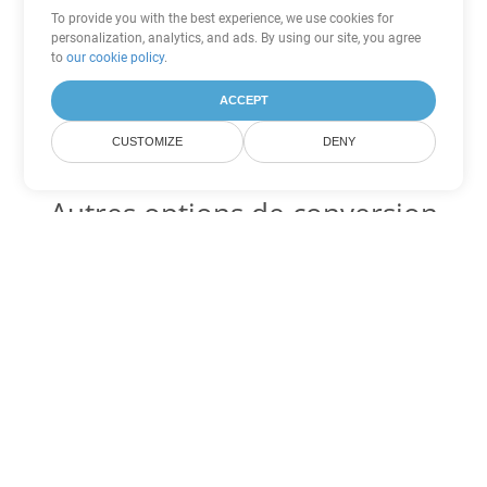
To provide you with the best experience, we use cookies for
personalization, analytics, and ads. By using our site, you agree
to
our cookie policy
.
ACCEPT
CUSTOMIZE
DENY
Autres options de conversion
PowerPoint
Convertir PPS en DOC
DOC:
Microsoft Word Binary Format
Convertir PPS en DOT
DOT:
Microsoft Word Template Files
Convertir PPS en DOCX