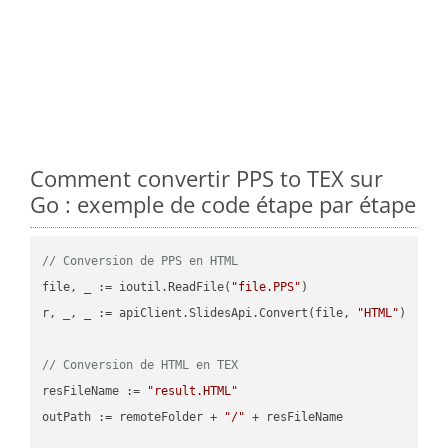
Comment convertir PPS to TEX sur
Go : exemple de code étape par étape
// Conversion de PPS en HTML
file, _ := ioutil.ReadFile(
"file.PPS"
)

r, _, _ := apiClient.SlidesApi.Convert(file, 
"HTML"
)

// Conversion de HTML en TEX
resFileName := 
"result.HTML"
outPath := remoteFolder + 
"/"
 + resFileName
