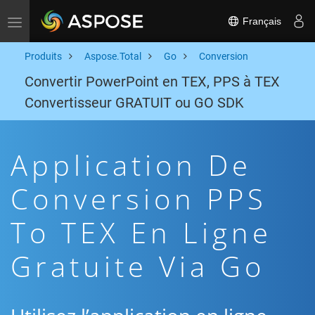
Français
Toggle navigation
Produits
Aspose.Total
Go
Conversion
Convertir PowerPoint en TEX, PPS à TEX
Convertisseur GRATUIT ou GO SDK
Application De
Conversion PPS
To TEX En Ligne
Gratuite Via Go