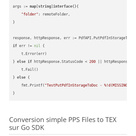
args := 
map
[
string
]
interface
{}{

"folder"
: remoteFolder,

}

if
 err != 
nil
 {

    t.Error(err)

} 
else
if
 httpResponse.StatusCode < 
200
 || httpResponse.S
    t.Fail()

} 
else
 {

    fmt.Printf(
"TestPutPdfInStorageToDoc - %!d(MISSING)\n
Conversion simple PPS Files to TEX
sur Go SDK