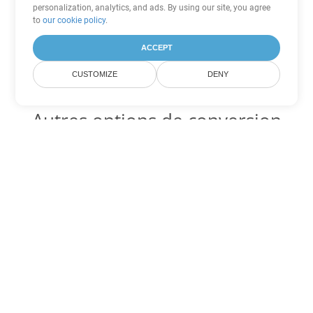
personalization, analytics, and ads. By using our site, you agree
to
our cookie policy
.
ACCEPT
CUSTOMIZE
DENY
Autres options de conversion
PowerPoint
Convertir PPS en DOC
DOC:
Microsoft Word Binary Format
Convertir PPS en DOT
DOT:
Microsoft Word Template Files
Convertir PPS en DOCX
DOCX:
Office 2007+ Word Document