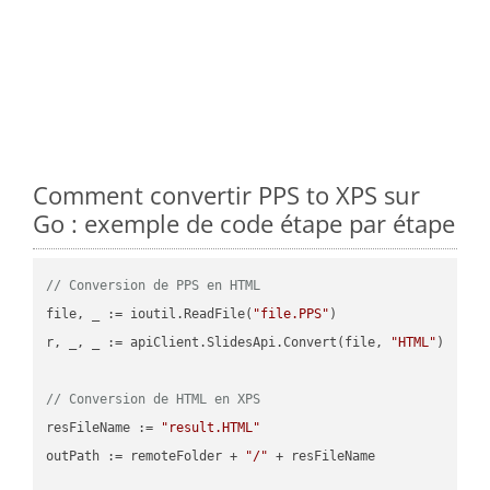
Comment convertir PPS to XPS sur
Go : exemple de code étape par étape
// Conversion de PPS en HTML
file, _ := ioutil.ReadFile(
"file.PPS"
)

r, _, _ := apiClient.SlidesApi.Convert(file, 
"HTML"
)

// Conversion de HTML en XPS
resFileName := 
"result.HTML"
outPath := remoteFolder + 
"/"
 + resFileName
