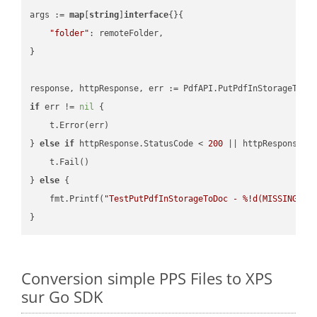
args := 
map
[
string
]
interface
{}{

"folder"
: remoteFolder,

}

if
 err != 
nil
 {

    t.Error(err)

} 
else
if
 httpResponse.StatusCode < 
200
 || httpResponse.S
    t.Fail()

} 
else
 {

    fmt.Printf(
"TestPutPdfInStorageToDoc - %!d(MISSING)\n
Conversion simple PPS Files to XPS
sur Go SDK