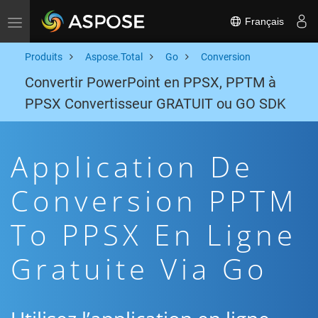
Français
Toggle navigation
Produits
Aspose.Total
Go
Conversion
Convertir PowerPoint en PPSX, PPTM à
PPSX Convertisseur GRATUIT ou GO SDK
Application De
Conversion PPTM
To PPSX En Ligne
Gratuite Via Go