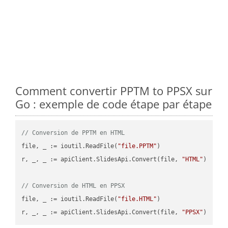
Comment convertir PPTM to PPSX sur
Go : exemple de code étape par étape
// Conversion de PPTM en HTML
file, _ := ioutil.ReadFile(
"file.PPTM"
)

r, _, _ := apiClient.SlidesApi.Convert(file, 
"HTML"
)

// Conversion de HTML en PPSX
file, _ := ioutil.ReadFile(
"file.HTML"
)

r, _, _ := apiClient.SlidesApi.Convert(file, 
"PPSX"