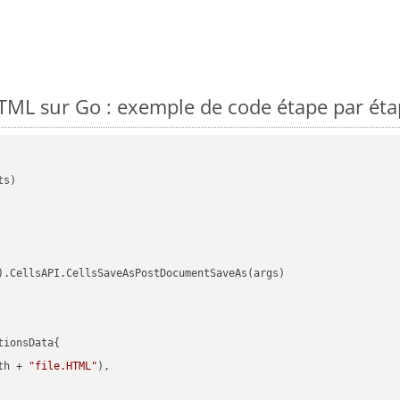
ML sur Go : exemple de code étape par éta
s)

).CellsAPI.CellsSaveAsPostDocumentSaveAs(args)

ionsData{

th + 
"file.HTML"
),
