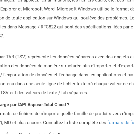
et Explorer et Microsoft Word. Microsoft Windows utilise le format 
tion de toute application sur Windows qui soulève des problèmes. 
nies dans Message / RFC822 qui sont des spécifications liées par e-m
57.
par TAB (TSV) représente les données séparées avec des onglets au f
isation des données de manière structurée afin d'importer et d'export
n / l'exportation de données et l'échange dans les applications et b
ontenu dans une seule ligne de fichier texte où chaque valeur de c
 TSV est des valeurs de texte / tab-séparées.
harge par l'API Aspose.Total Cloud ?
mats de fichiers de n’importe quelle famille de produits vers n’impo
, MD et plus encore. Consultez la liste complète des
formats de fi