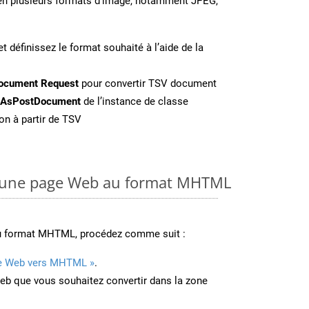
l en plusieurs formats d’image, notamment JPEG,
t définissez le format souhaité à l’aide de la
ocument Request
pour convertir TSV document
eAsPostDocument
de l’instance de classe
on à partir de TSV
 une page Web au format MHTML
au format MHTML, procédez comme suit :
e Web vers MHTML »
.
Web que vous souhaitez convertir dans la zone