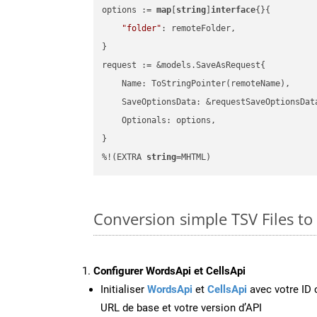
options := 
map
[
string
]
interface
{}{

"folder"
: remoteFolder,

}

request := &models.SaveAsRequest{

    Name: ToStringPointer(remoteName),

    SaveOptionsData: &requestSaveOptionsData
    Optionals: options,

}

%!(EXTRA 
string
=MHTML)
Conversion simple TSV Files 
Configurer WordsApi et CellsApi
Initialiser
WordsApi
et
CellsApi
avec votre ID c
URL de base et votre version d’API