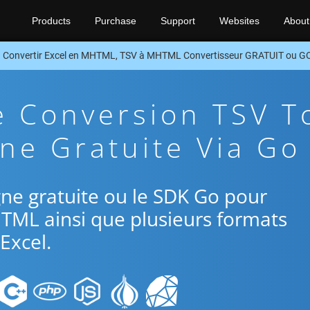
Products
Purchase
Support
Websites
About
Convertir Excel en MHTML, TSV à MHTML Convertisseur GRATUIT ou G
e Conversion TSV T
ne Gratuite Via Go
ligne gratuite ou le SDK Go pour
HTML ainsi que plusieurs formats
Excel.