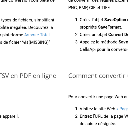
une conversion complète de
de convertir des feuilles Exce
PNG, BMP, GIF et TIFF.
Créez l’objet
SaveOption
e
ypes de fichiers, simplifiant
propriété
SaveFormat
.
ilité inégalée. Découvrez la
Créez un objet
Convert D
la plateforme
Aspose.Total
Appelez la méthode
Sav
ons de fichier %!s(MISSING)”
CellsApi pour la conversi
TSV en PDF en ligne
Comment convertir
Pour convertir une page Web 
Visitez le site Web
« Pag
e appareil.
Entrez l’URL de la page 
de saisie désignée.