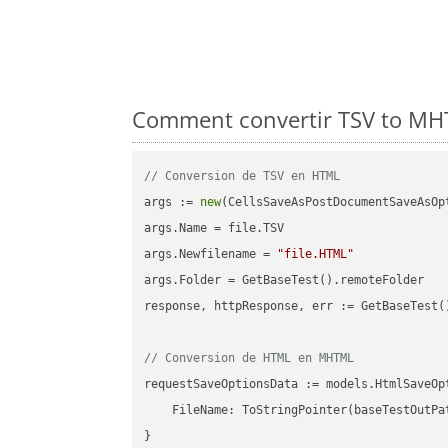
Comment convertir TSV to MHT
// Conversion de TSV en HTML
args := 
new
(CellsSaveAsPostDocumentSaveAsOpt
args.Name = file.TSV

args.Newfilename = 
"file.HTML"
args.Folder = GetBaseTest().remoteFolder

response, httpResponse, err := GetBaseTest(
// Conversion de HTML en MHTML
requestSaveOptionsData := models.HtmlSaveOpt
    FileName: ToStringPointer(baseTestOutPa
}
