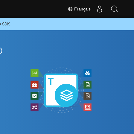
Français
O SDK
o