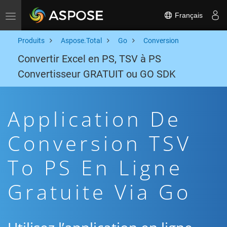
Français
Toggle navigation
Produits
Aspose.Total
Go
Conversion
Convertir Excel en PS, TSV à PS
Convertisseur GRATUIT ou GO SDK
Application De
Conversion TSV
To PS En Ligne
Gratuite Via Go