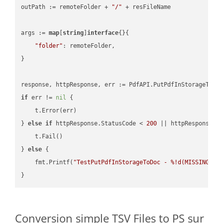
outPath := remoteFolder + 
"/"
 + resFileName

args := 
map
[
string
]
interface
{}{

"folder"
: remoteFolder,

}

if
 err != 
nil
 {

    t.Error(err)

} 
else
if
 httpResponse.StatusCode < 
200
 || httpResponse.S
    t.Fail()

} 
else
 {

    fmt.Printf(
"TestPutPdfInStorageToDoc - %!d(MISSING)\n
Conversion simple TSV Files to PS sur