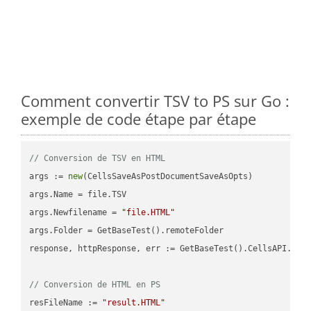
Comment convertir TSV to PS sur Go :
exemple de code étape par étape
// Conversion de TSV en HTML
args := 
new
(CellsSaveAsPostDocumentSaveAsOpts)

args.Name = file.TSV

args.Newfilename = 
"file.HTML"
args.Folder = GetBaseTest().remoteFolder

response, httpResponse, err := GetBaseTest().CellsAPI.Cell
// Conversion de HTML en PS
resFileName := 
"result.HTML"