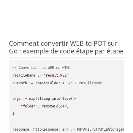
Comment convertir WEB to POT sur
Go : exemple de code étape par étape
// Conversion de WEB en HTML
resFileName := 
"result.WEB"
outPath := remoteFolder + 
"/"
 + resFileName

args := 
map
[
string
]
interface
{}{

"folder"
: remoteFolder,

}
