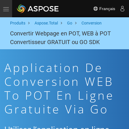
Français
Toggle navigation
Produits
Aspose.Total
Go
Conversion
Convertir Webpage en POT, WEB à POT
Convertisseur GRATUIT ou GO SDK
Application De
Conversion WEB
To POT En Ligne
Gratuite Via Go