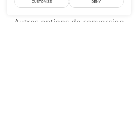
CUSTOMIZE
DENY
Autres options de conversion
PDF
Convertir WEB en DOC
DOC:
Microsoft Word Binary Format
Convertir WEB en DOT
DOT:
Microsoft Word Template Files
Convertir WEB en DOCX
DOCX:
Office 2007+ Word Document
Convertir WEB en DOCM
DOCM:
Microsoft Word 2007 Marco File