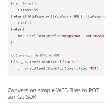
if
 err != 
nil
 {

    t.Error(err)

} 
else
if
 httpResponse.StatusCode < 
200
 || httpResponse.S
    t.Fail()

} 
else
 {

    fmt.Printf(
"TestPutPdfInStorageToDoc - %!d(MISSING)\n
}

// Conversion de HTML en POT
file, _ := ioutil.ReadFile(
"file.HTML"
)

r, _, _ := apiClient.SlidesApi.Convert(file, 
"POT"
Conversion simple WEB Files to POT
sur Go SDK