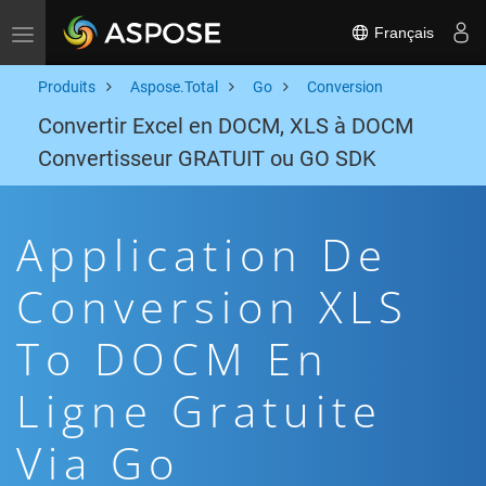
Français
Toggle navigation
Produits
Aspose.Total
Go
Conversion
Convertir Excel en DOCM, XLS à DOCM
Convertisseur GRATUIT ou GO SDK
Application De
Conversion XLS
To DOCM En
Ligne Gratuite
Via Go