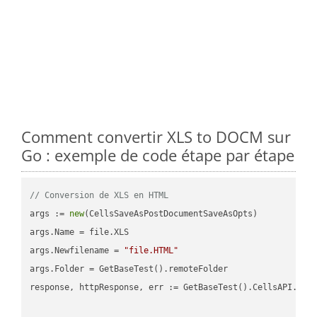
Comment convertir XLS to DOCM sur
Go : exemple de code étape par étape
// Conversion de XLS en HTML
args := 
new
(CellsSaveAsPostDocumentSaveAsOpts)

args.Name = file.XLS

args.Newfilename = 
"file.HTML"
args.Folder = GetBaseTest().remoteFolder

response, httpResponse, err := GetBaseTest().CellsAPI.Cell