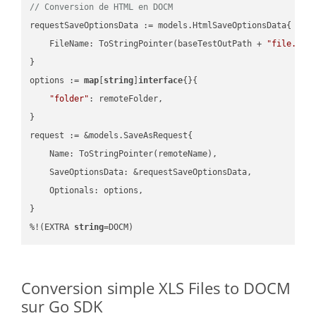
// Conversion de HTML en DOCM
requestSaveOptionsData := models.HtmlSaveOptionsData{

    FileName: ToStringPointer(baseTestOutPath + 
"file.HTM
}

options := 
map
[
string
]
interface
{}{

"folder"
: remoteFolder,

}

request := &models.SaveAsRequest{

    Name: ToStringPointer(remoteName),

    SaveOptionsData: &requestSaveOptionsData,

    Optionals: options,

}

%!(EXTRA 
string
=DOCM)
Conversion simple XLS Files to DOCM
sur Go SDK