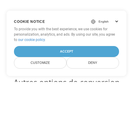
COOKIE NOTICE
To provide you with the best experience, we use cookies for
personalization, analytics, and ads. By using our site, you agree
to
our cookie policy
.
ACCEPT
CUSTOMIZE
DENY
Autres options de conversion
Excel
Convertir XLS en DOC
DOC:
Microsoft Word Binary Format
Convertir XLS en DOT