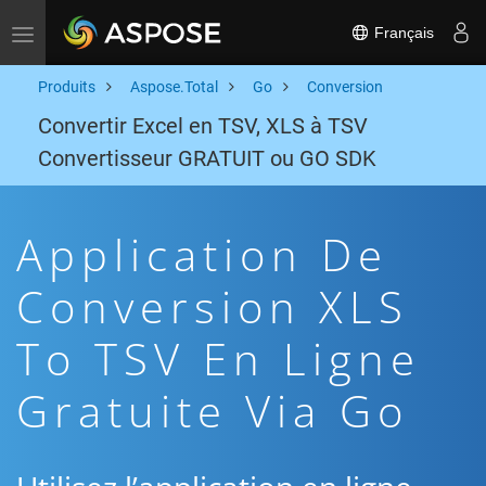
Français
Toggle navigation
Produits
Aspose.Total
Go
Conversion
Convertir Excel en TSV, XLS à TSV
Convertisseur GRATUIT ou GO SDK
Application De
Conversion XLS
To TSV En Ligne
Gratuite Via Go