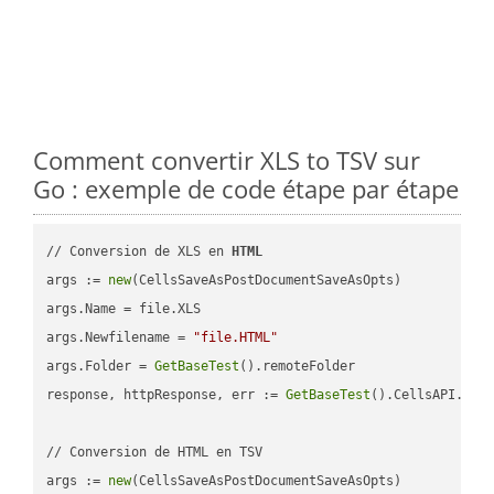
Comment convertir XLS to TSV sur
Go : exemple de code étape par étape
// Conversion de XLS en 
HTML
args := 
new
(CellsSaveAsPostDocumentSaveAsOpts)

args.Name = file.XLS

args.Newfilename = 
"file.HTML"
args.Folder = 
GetBaseTest
().remoteFolder

response, httpResponse, err := 
GetBaseTest
().CellsAPI.
Cel
// Conversion de HTML en TSV

args := 
new
(CellsSaveAsPostDocumentSaveAsOpts)
