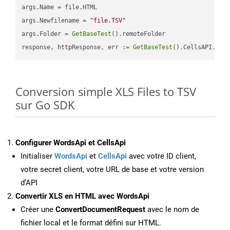
args.Name = file.HTML

args.Newfilename = 
"file.TSV"
args.Folder = 
GetBaseTest
().remoteFolder

response, httpResponse, err := 
GetBaseTest
().CellsAPI.
Cel
Conversion simple XLS Files to TSV
sur Go SDK
Configurer WordsApi et CellsApi
Initialiser
WordsApi
et
CellsApi
avec votre ID client,
votre secret client, votre URL de base et votre version
d’API
Convertir XLS en HTML avec WordsApi
Créer une
ConvertDocumentRequest
avec le nom de
fichier local et le format défini sur HTML.