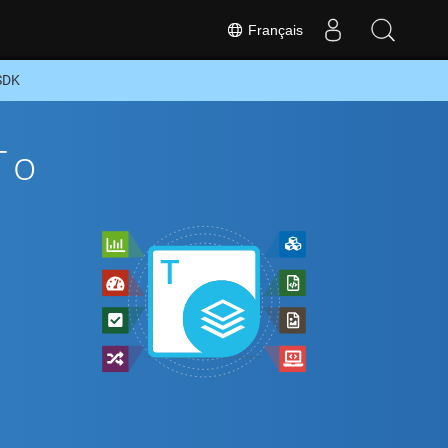
Français
SDK
To