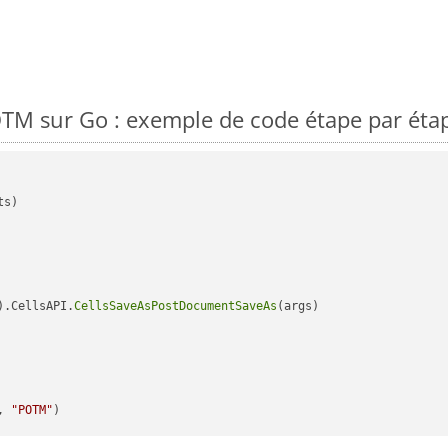
TM sur Go : exemple de code étape par éta
s)

).CellsAPI.
CellsSaveAsPostDocumentSaveAs
(args)

, 
"POTM"