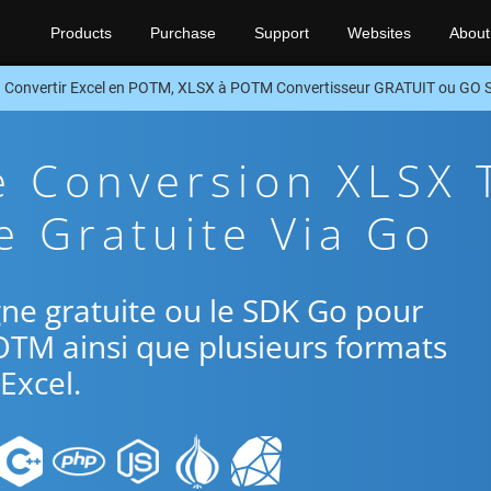
Products
Purchase
Support
Websites
About
Convertir Excel en POTM, XLSX à POTM Convertisseur GRATUIT ou GO 
e Conversion XLSX 
 Gratuite Via Go
ligne gratuite ou le SDK Go pour
OTM ainsi que plusieurs formats
Excel.