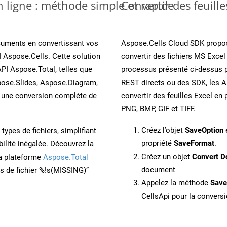
n ligne : méthode simple et rapide
Convertir des feuill
cuments en convertissant vos
Aspose.Cells Cloud SDK propos
 Aspose.Cells. Cette solution
convertir des fichiers MS Excel
API Aspose.Total, telles que
processus présenté ci-dessus p
ose.Slides, Aspose.Diagram,
REST directs ou des SDK, les 
une conversion complète de
convertir des feuilles Excel e
PNG, BMP, GIF et TIFF.
Créez l’objet
SaveOption
e
ypes de fichiers, simplifiant
propriété
SaveFormat
.
ilité inégalée. Découvrez la
Créez un objet
Convert D
la plateforme
Aspose.Total
document
ons de fichier %!s(MISSING)”
Appelez la méthode
Sav
CellsApi pour la conversi