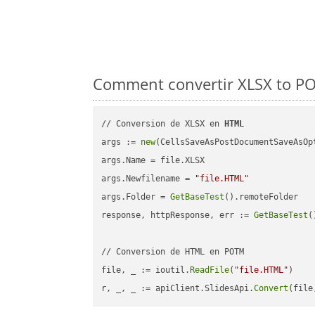
Comment convertir XLSX to PO
// Conversion de XLSX en 
HTML
args := 
new
(CellsSaveAsPostDocumentSaveAsOpt
args.Name = file.XLSX

args.Newfilename = 
"file.HTML"
args.Folder = 
GetBaseTest
().remoteFolder

response, httpResponse, err := 
GetBaseTest
(
// Conversion de HTML en POTM

file, _ := ioutil.
ReadFile
(
"file.HTML"
)

r, _, _ := apiClient.SlidesApi.
Convert
(file