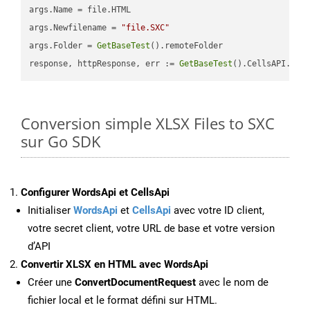
args.Name = file.HTML

args.Newfilename = 
"file.SXC"
args.Folder = 
GetBaseTest
().remoteFolder

response, httpResponse, err := 
GetBaseTest
().CellsAPI.
Cel
Conversion simple XLSX Files to SXC
sur Go SDK
Configurer WordsApi et CellsApi
Initialiser
WordsApi
et
CellsApi
avec votre ID client,
votre secret client, votre URL de base et votre version
d’API
Convertir XLSX en HTML avec WordsApi
Créer une
ConvertDocumentRequest
avec le nom de
fichier local et le format défini sur HTML.