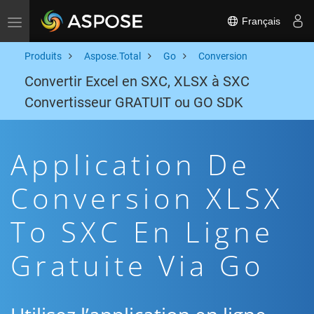
Français
Toggle navigation
Produits
Aspose.Total
Go
Conversion
Convertir Excel en SXC, XLSX à SXC
Convertisseur GRATUIT ou GO SDK
Application De
Conversion XLSX
To SXC En Ligne
Gratuite Via Go