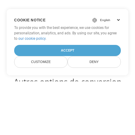
COOKIE NOTICE
To provide you with the best experience, we use cookies for
personalization, analytics, and ads. By using our site, you agree
to
our cookie policy
.
ACCEPT
CUSTOMIZE
DENY
Autres options de conversion
Excel
Convertir XLSX en DOC
DOC:
Microsoft Word Binary Format
Convertir XLSX en DOT