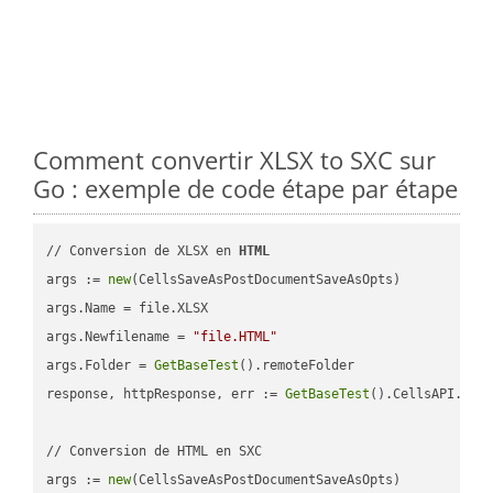
Comment convertir XLSX to SXC sur
Go : exemple de code étape par étape
// Conversion de XLSX en 
HTML
args := 
new
(CellsSaveAsPostDocumentSaveAsOpts)

args.Name = file.XLSX

args.Newfilename = 
"file.HTML"
args.Folder = 
GetBaseTest
().remoteFolder

response, httpResponse, err := 
GetBaseTest
().CellsAPI.
Cel
// Conversion de HTML en SXC

args := 
new
(CellsSaveAsPostDocumentSaveAsOpts)
