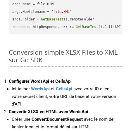
args.Name = file.HTML

args.Newfilename = 
"file.XML"
args.Folder = 
GetBaseTest
().remoteFolder

response, httpResponse, err := 
GetBaseTest
().CellsAPI.
Cel
Conversion simple XLSX Files to XML
sur Go SDK
Configurer WordsApi et CellsApi
Initialiser
WordsApi
et
CellsApi
avec votre ID client,
votre secret client, votre URL de base et votre version
d’API
Convertir XLSX en HTML avec WordsApi
Créer une
ConvertDocumentRequest
avec le nom de
fichier local et le format défini sur HTML.