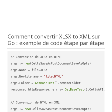
Comment convertir XLSX to XML sur
Go : exemple de code étape par étape
// Conversion de XLSX en 
HTML
args := 
new
(CellsSaveAsPostDocumentSaveAsOpts)

args.Name = file.XLSX

args.Newfilename = 
"file.HTML"
args.Folder = 
GetBaseTest
().remoteFolder

response, httpResponse, err := 
GetBaseTest
().CellsAPI.
Cel
// Conversion de HTML en XML

args := 
new
(CellsSaveAsPostDocumentSaveAsOpts)
