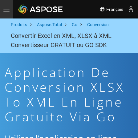
Français
Toggle navigation
Produits
Aspose.Total
Go
Conversion
Convertir Excel en XML, XLSX à XML
Convertisseur GRATUIT ou GO SDK
Application De
Conversion XLSX
To XML En Ligne
Gratuite Via Go