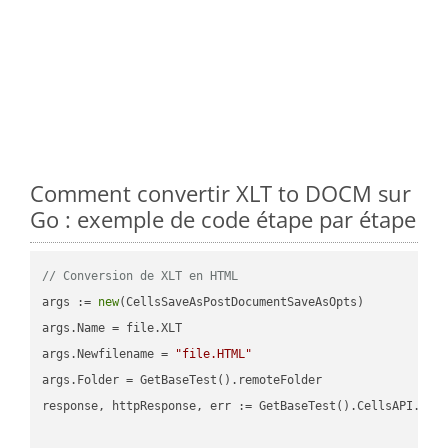
Comment convertir XLT to DOCM sur
Go : exemple de code étape par étape
// Conversion de XLT en HTML
args := 
new
(CellsSaveAsPostDocumentSaveAsOpts)

args.Name = file.XLT

args.Newfilename = 
"file.HTML"
args.Folder = GetBaseTest().remoteFolder

response, httpResponse, err := GetBaseTest().CellsAPI.Cell