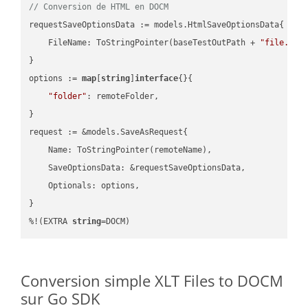
// Conversion de HTML en DOCM
requestSaveOptionsData := models.HtmlSaveOptionsData{

    FileName: ToStringPointer(baseTestOutPath + 
"file.HTM
}

options := 
map
[
string
]
interface
{}{

"folder"
: remoteFolder,

}

request := &models.SaveAsRequest{

    Name: ToStringPointer(remoteName),

    SaveOptionsData: &requestSaveOptionsData,

    Optionals: options,

}

%!(EXTRA 
string
=DOCM)
Conversion simple XLT Files to DOCM
sur Go SDK