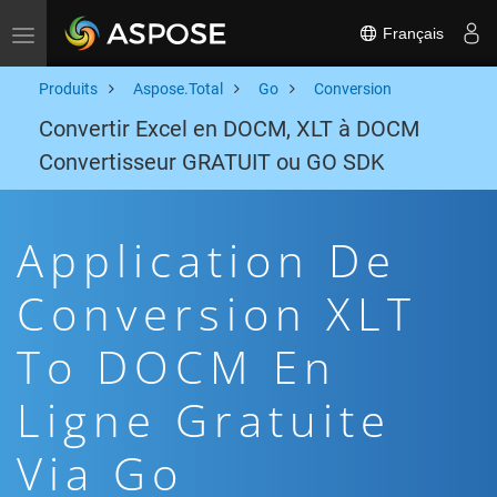
Français
Toggle navigation
Produits
Aspose.Total
Go
Conversion
Convertir Excel en DOCM, XLT à DOCM
Convertisseur GRATUIT ou GO SDK
Application De
Conversion XLT
To DOCM En
Ligne Gratuite
Via Go