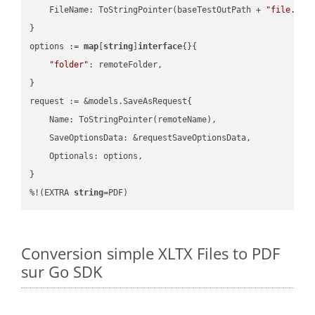
    FileName: ToStringPointer(baseTestOutPath + 
"file.HTM
}

options := 
map
[
string
]
interface
{}{

"folder"
: remoteFolder,

}

request := &models.SaveAsRequest{

    Name: ToStringPointer(remoteName),

    SaveOptionsData: &requestSaveOptionsData,

    Optionals: options,

}

%!(EXTRA 
string
=PDF)
Conversion simple XLTX Files to PDF
sur Go SDK