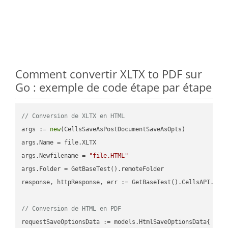
Comment convertir XLTX to PDF sur
Go : exemple de code étape par étape
// Conversion de XLTX en HTML
args := 
new
(CellsSaveAsPostDocumentSaveAsOpts)

args.Name = file.XLTX

args.Newfilename = 
"file.HTML"
args.Folder = GetBaseTest().remoteFolder

response, httpResponse, err := GetBaseTest().CellsAPI.Cell
// Conversion de HTML en PDF
requestSaveOptionsData := models.HtmlSaveOptionsData{
