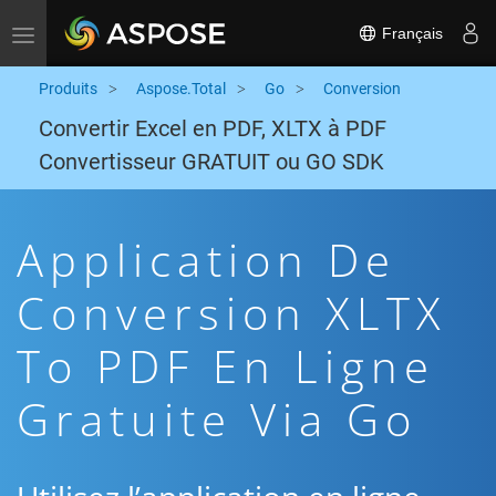
Français
Toggle navigation
Produits
Aspose.Total
Go
Conversion
Convertir Excel en PDF, XLTX à PDF
Convertisseur GRATUIT ou GO SDK
Application De
Conversion XLTX
To PDF En Ligne
Gratuite Via Go