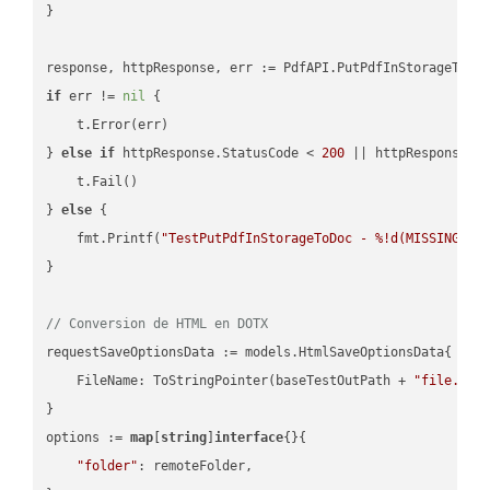
}

if
 err != 
nil
 {

    t.Error(err)

} 
else
if
 httpResponse.StatusCode < 
200
 || httpResponse.S
    t.Fail()

} 
else
 {

    fmt.Printf(
"TestPutPdfInStorageToDoc - %!d(MISSING)\n
}

// Conversion de HTML en DOTX
requestSaveOptionsData := models.HtmlSaveOptionsData{

    FileName: ToStringPointer(baseTestOutPath + 
"file.HTM
}

options := 
map
[
string
]
interface
{}{

"folder"
: remoteFolder,
