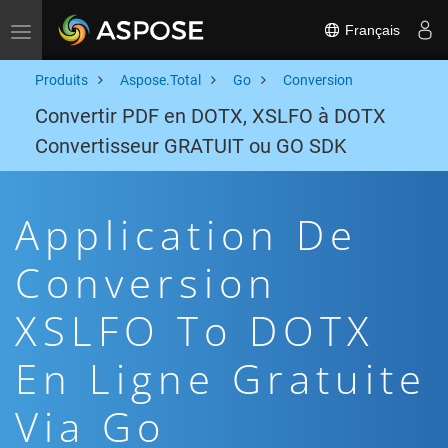
Français
Toggle navigation
Produits
Aspose.Total
Go
Conversion
Convertir PDF en DOTX, XSLFO à DOTX
Convertisseur GRATUIT ou GO SDK
Application De
Conversion
XSLFO To DOTX
En Ligne Gratuite
Via Go