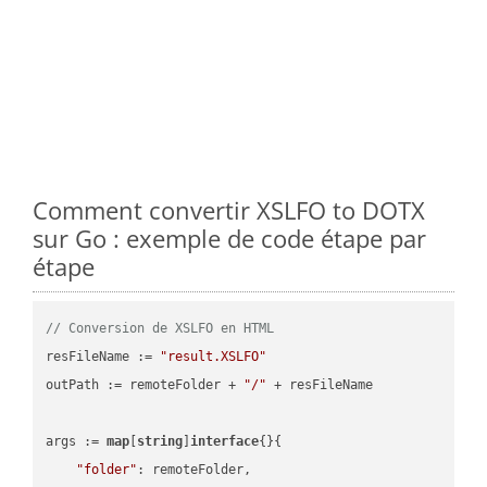
Comment convertir XSLFO to DOTX
sur Go : exemple de code étape par
étape
// Conversion de XSLFO en HTML
resFileName := 
"result.XSLFO"
outPath := remoteFolder + 
"/"
 + resFileName

args := 
map
[
string
]
interface
{}{

"folder"
: remoteFolder,
