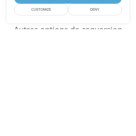
CUSTOMIZE
DENY
Autres options de conversion
PDF
Convertir XSLFO en DOC
DOC:
Microsoft Word Binary Format
Convertir XSLFO en DOT
DOT:
Microsoft Word Template Files
Convertir XSLFO en DOCX
DOCX:
Office 2007+ Word Document
Convertir XSLFO en DOCM
DOCM:
Microsoft Word 2007 Marco File