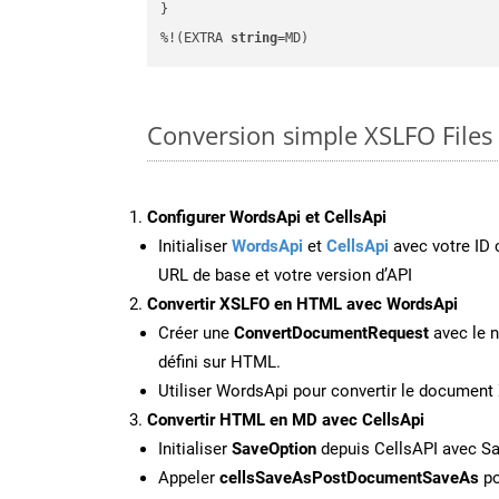
}

%!(EXTRA 
string
=MD)
Conversion simple XSLFO Files
Configurer WordsApi et CellsApi
Initialiser
WordsApi
et
CellsApi
avec votre ID c
URL de base et votre version d’API
Convertir XSLFO en HTML avec WordsApi
Créer une
ConvertDocumentRequest
avec le n
défini sur HTML.
Utiliser WordsApi pour convertir le documen
Convertir HTML en MD avec CellsApi
Initialiser
SaveOption
depuis CellsAPI avec S
Appeler
cellsSaveAsPostDocumentSaveAs
po