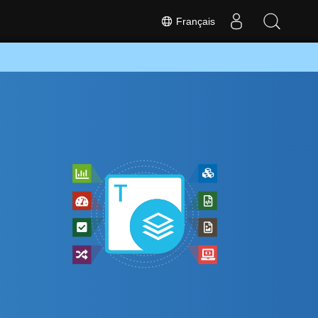
Français
O