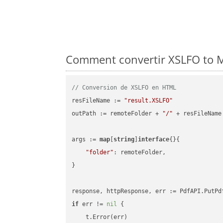
Comment convertir XSLFO to M
// Conversion de XSLFO en HTML
resFileName := 
"result.XSLFO"
outPath := remoteFolder + 
"/"
 + resFileName

args := 
map
[
string
]
interface
{}{

"folder"
: remoteFolder,

}

if
 err != 
nil
 {

    t.Error(err)
