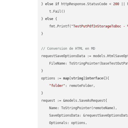
} 
else
if
 httpResponse.StatusCode < 
200
 || 
    t.Fail()

} 
else
 {

    fmt.Printf(
"TestPutPdfInStorageToDoc - 
}

// Conversion de HTML en MD
requestSaveOptionsData := models.HtmlSaveOpt
    FileName: ToStringPointer(baseTestOutPa
}

options := 
map
[
string
]
interface
{}{

"folder"
: remoteFolder,

}

request := &models.SaveAsRequest{

    Name: ToStringPointer(remoteName),

    SaveOptionsData: &requestSaveOptionsData
    Optionals: options,
