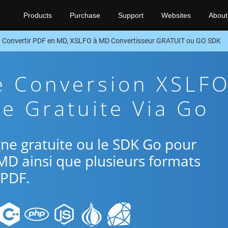
Products
Purchase
Support
Websites
About
Convertir PDF en MD, XSLFO à MD Convertisseur GRATUIT ou GO SDK
e Conversion XSLF
e Gratuite Via Go
ligne gratuite ou le SDK Go pour
MD ainsi que plusieurs formats
PDF.