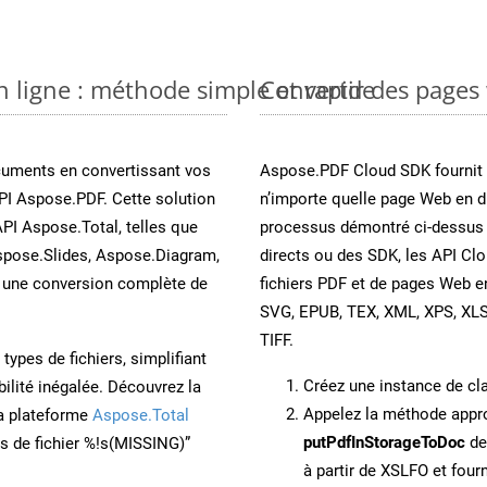
n ligne : méthode simple et rapide
Convertir des pages
cuments en convertissant vos
Aspose.PDF Cloud SDK fournit d
PI Aspose.PDF. Cette solution
n’importe quelle page Web en di
API Aspose.Total, telles que
processus démontré ci-dessus 
spose.Slides, Aspose.Diagram,
directs ou des SDK, les API Cl
une conversion complète de
fichiers PDF et de pages Web 
SVG, EPUB, TEX, XML, XPS, XL
TIFF.
ypes de fichiers, simplifiant
Créez une instance de c
ilité inégalée. Découvrez la
Appelez la méthode app
la plateforme
Aspose.Total
putPdfInStorageToDoc
de
ons de fichier %!s(MISSING)”
à partir de XSLFO et fou