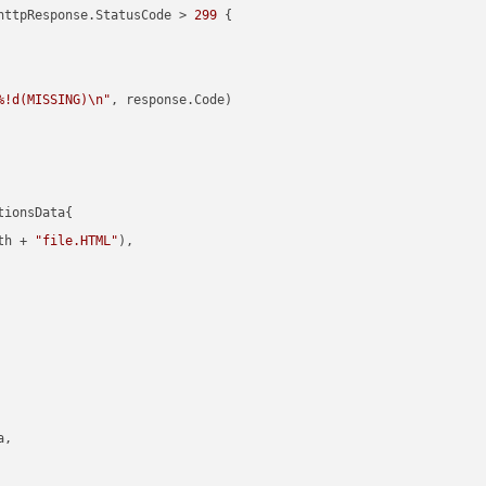
httpResponse.StatusCode > 
299
 {

%!d(MISSING)\n"
, response.Code)

ionsData{

th + 
"file.HTML"
),

,
