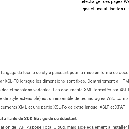
télécharger des pages W
ligne et une utilisation ul
 langage de feuille de style puissant pour la mise en forme de do
par XSL-FO lorsque les dimensions sont fixes. Contrairement à HTM
vec des dimensions variables. Les documents XML formatés par XSL-F
lle de style extensible) est un ensemble de technologies W3C compl
ocuments XML et une partie XSL-Fo de cette langue. XSLT et XPATH 
 à l'aide du SDK Go : guide du débutant
sation de l’API Aspose.Total Cloud, mais aide également à installer 