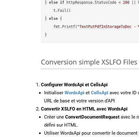
} 
else
if
 httpResponse.StatusCode < 
200
 || 
    t.Fail()

} 
else
 {

    fmt.Printf(
"TestPutPdfInStorageToDoc - 
Conversion simple XSLFO Files
Configurer WordsApi et CellsApi
Initialiser
WordsApi
et
CellsApi
avec votre ID c
URL de base et votre version d’API
Convertir XSLFO en HTML avec WordsApi
Créer une
ConvertDocumentRequest
avec le n
défini sur HTML.
Utiliser WordsApi pour convertir le documen