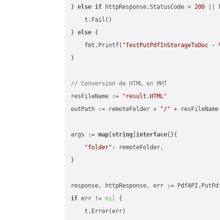
} 
else
if
 httpResponse.StatusCode < 
200
 || 
    t.Fail()

} 
else
 {

    fmt.Printf(
"TestPutPdfInStorageToDoc - 
}

// Conversion de HTML en MHT
resFileName := 
"result.HTML"
outPath := remoteFolder + 
"/"
 + resFileName

args := 
map
[
string
]
interface
{}{

"folder"
: remoteFolder,

}

if
 err != 
nil
 {

    t.Error(err)
