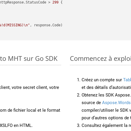
httpResponse.StatusCode > 
299
 {

%!d(MISSING)\n"
, response.Code)

 to MHT sur Go SDK
Commencez à exploit
Créez un compte sur
Tab
lient, votre secret client, votre
et des détails d’autorisat
Obtenez les SDK Aspose.
source de
Aspose.Words
om de fichier local et le format
compiler/utiliser le SDK
pour d’autres options de
t XSLFO en HTML.
Consultez également la r