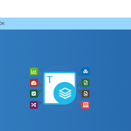
SDK
O