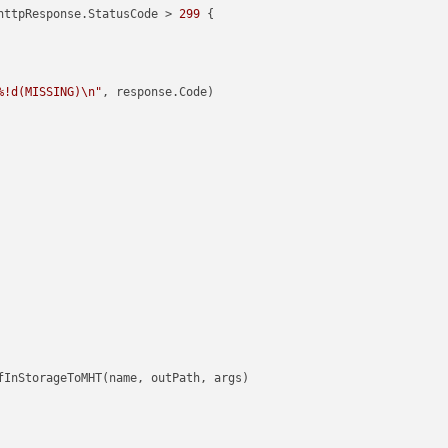
httpResponse.StatusCode > 
299
 {

%!d(MISSING)\n"
, response.Code)
