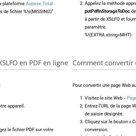
Appelez la méthode app
la plateforme
Aspose.Total
putPdfInStorageToDoc
de
ons de fichier %!s(MISSING)”
à partir de XSLFO et fou
paramètre.
%!(EXTRA string=MHT)
 XSLFO en PDF en ligne
Comment convertir
:
Pour convertir une page Web a
Visitez le site Web
« Pag
tre appareil.
Entrez l’URL de la page 
de saisie désignée.
Cliquez sur le bouton « C
ez le fichier PDF sur votre
conversion.