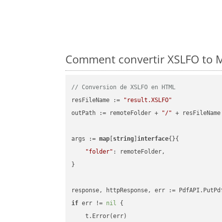
Comment convertir XSLFO to M
// Conversion de XSLFO en HTML
resFileName := 
"result.XSLFO"
outPath := remoteFolder + 
"/"
 + resFileName

args := 
map
[
string
]
interface
{}{

"folder"
: remoteFolder,

}

if
 err != 
nil
 {

    t.Error(err)
