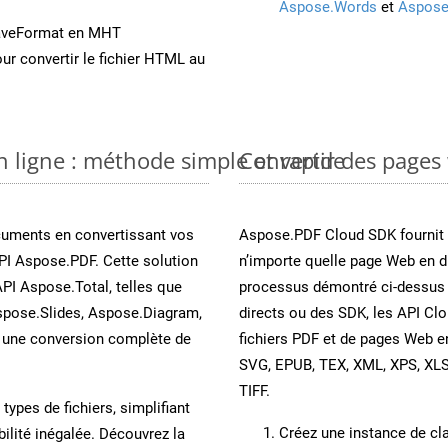
Aspose.Words
et
Aspose
SaveFormat en MHT
ur convertir le fichier HTML au
n ligne : méthode simple et rapide
Convertir des pages
cuments en convertissant vos
Aspose.PDF Cloud SDK fournit d
PI Aspose.PDF. Cette solution
n’importe quelle page Web en di
API Aspose.Total, telles que
processus démontré ci-dessus 
spose.Slides, Aspose.Diagram,
directs ou des SDK, les API Cl
une conversion complète de
fichiers PDF et de pages Web 
SVG, EPUB, TEX, XML, XPS, XL
TIFF.
ypes de fichiers, simplifiant
Créez une instance de c
ilité inégalée. Découvrez la