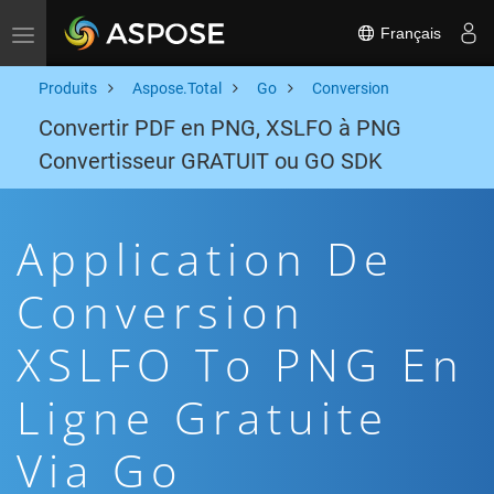
Français
Toggle navigation
Produits
Aspose.Total
Go
Conversion
Convertir PDF en PNG, XSLFO à PNG
Convertisseur GRATUIT ou GO SDK
Application De
Conversion
XSLFO To PNG En
Ligne Gratuite
Via Go