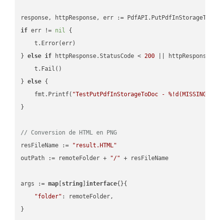
if
 err != 
nil
 {

    t.Error(err)

} 
else
if
 httpResponse.StatusCode < 
200
 || httpResponse.S
    t.Fail()

} 
else
 {

    fmt.Printf(
"TestPutPdfInStorageToDoc - %!d(MISSING)\n
}

// Conversion de HTML en PNG
resFileName := 
"result.HTML"
outPath := remoteFolder + 
"/"
 + resFileName

args := 
map
[
string
]
interface
{}{

"folder"
: remoteFolder,

}
