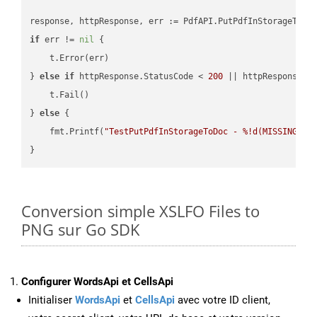
if
 err != 
nil
 {

    t.Error(err)

} 
else
if
 httpResponse.StatusCode < 
200
 || httpResponse.S
    t.Fail()

} 
else
 {

    fmt.Printf(
"TestPutPdfInStorageToDoc - %!d(MISSING)\n
Conversion simple XSLFO Files to
PNG sur Go SDK
Configurer WordsApi et CellsApi
Initialiser
WordsApi
et
CellsApi
avec votre ID client,