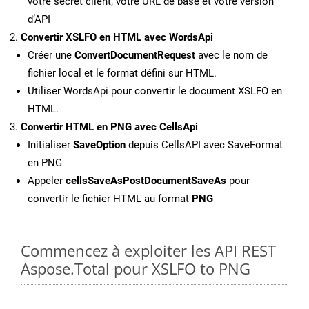
votre secret client, votre URL de base et votre version
d’API
Convertir XSLFO en HTML avec WordsApi
Créer une
ConvertDocumentRequest
avec le nom de
fichier local et le format défini sur HTML.
Utiliser WordsApi pour convertir le document XSLFO en
HTML.
Convertir HTML en PNG avec CellsApi
Initialiser
SaveOption
depuis CellsAPI avec SaveFormat
en PNG
Appeler
cellsSaveAsPostDocumentSaveAs
pour
convertir le fichier HTML au format
PNG
Commencez à exploiter les API REST
Aspose.Total pour XSLFO to PNG