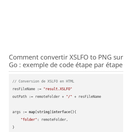
Comment convertir XSLFO to PNG sur
Go : exemple de code étape par étape
// Conversion de XSLFO en HTML
resFileName := 
"result.XSLFO"
outPath := remoteFolder + 
"/"
 + resFileName

args := 
map
[
string
]
interface
{}{

"folder"
: remoteFolder,

}
