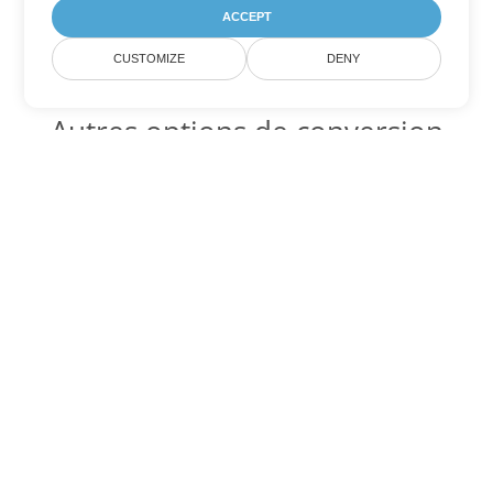
ACCEPT
CUSTOMIZE
DENY
Autres options de conversion
PDF
Convertir XSLFO en DOC
DOC:
Microsoft Word Binary Format
Convertir XSLFO en DOT
DOT:
Microsoft Word Template Files
Convertir XSLFO en DOCX
DOCX:
Office 2007+ Word Document
Convertir XSLFO en DOCM