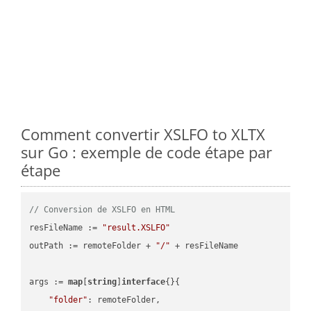
Comment convertir XSLFO to XLTX
sur Go : exemple de code étape par
étape
// Conversion de XSLFO en HTML
resFileName := 
"result.XSLFO"
outPath := remoteFolder + 
"/"
 + resFileName

args := 
map
[
string
]
interface
{}{

"folder"
: remoteFolder,
