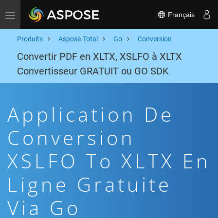
Français
Toggle navigation
Produits
Aspose.Total
Go
Conversion
Convertir PDF en XLTX, XSLFO à XLTX
Convertisseur GRATUIT ou GO SDK
Application De
Conversion
XSLFO To XLTX En
Ligne Gratuite
Via Go