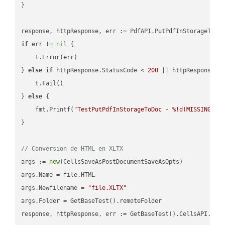
}

if
 err != 
nil
 {

    t.Error(err)

} 
else
if
 httpResponse.StatusCode < 
200
 || httpResponse.S
    t.Fail()

} 
else
 {

    fmt.Printf(
"TestPutPdfInStorageToDoc - %!d(MISSING)\n
}

// Conversion de HTML en XLTX
args := 
new
(CellsSaveAsPostDocumentSaveAsOpts)

args.Name = file.HTML

args.Newfilename = 
"file.XLTX"
args.Folder = GetBaseTest().remoteFolder
