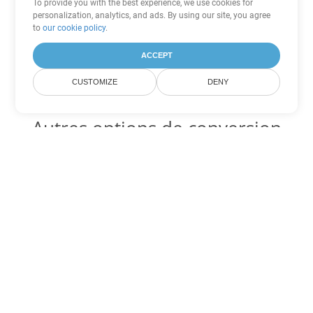
To provide you with the best experience, we use cookies for
personalization, analytics, and ads. By using our site, you agree
to
our cookie policy
.
ACCEPT
CUSTOMIZE
DENY
Autres options de conversion
PDF
Convertir XSLFO en DOC
DOC:
Microsoft Word Binary Format
Convertir XSLFO en DOT
DOT:
Microsoft Word Template Files
Convertir XSLFO en DOCX