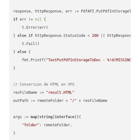
if
 err != 
nil
 {

    t.Error(err)

} 
else
if
 httpResponse.StatusCode < 
200
 || httpResponse.S
    t.Fail()

} 
else
 {

    fmt.Printf(
"TestPutPdfInStorageToDoc - %!d(MISSING)\n
}

// Conversion de HTML en XPS
resFileName := 
"result.HTML"
outPath := remoteFolder + 
"/"
 + resFileName

args := 
map
[
string
]
interface
{}{

"folder"
: remoteFolder,

}
