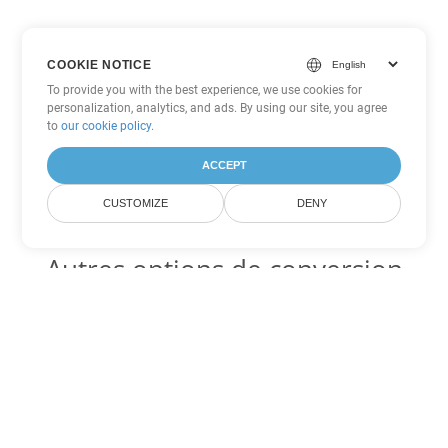
COOKIE NOTICE
To provide you with the best experience, we use cookies for
personalization, analytics, and ads. By using our site, you agree
to
our cookie policy
.
ACCEPT
CUSTOMIZE
DENY
Autres options de conversion
PDF
Convertir XSLFO en DOC
DOC:
Microsoft Word Binary Format
Convertir XSLFO en DOT