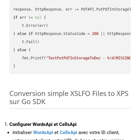
if
 err != 
nil
 {

    t.Error(err)

} 
else
if
 httpResponse.StatusCode < 
200
 || httpResponse.S
    t.Fail()

} 
else
 {

    fmt.Printf(
"TestPutPdfInStorageToDoc - %!d(MISSING)\n
Conversion simple XSLFO Files to XPS
sur Go SDK
Configurer WordsApi et CellsApi
Initialiser
WordsApi
et
CellsApi
avec votre ID client,