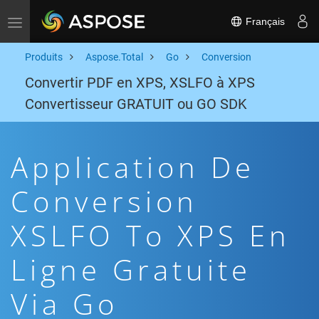
Français
Toggle navigation
Produits
Aspose.Total
Go
Conversion
Convertir PDF en XPS, XSLFO à XPS
Convertisseur GRATUIT ou GO SDK
Application De
Conversion
XSLFO To XPS En
Ligne Gratuite
Via Go