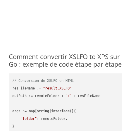
Comment convertir XSLFO to XPS sur
Go : exemple de code étape par étape
// Conversion de XSLFO en HTML
resFileName := 
"result.XSLFO"
outPath := remoteFolder + 
"/"
 + resFileName

args := 
map
[
string
]
interface
{}{

"folder"
: remoteFolder,

}
