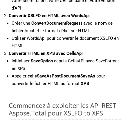
votre secret client, votre URL de base et votre version
d’API
Convertir XSLFO en HTML avec WordsApi
Créer une
ConvertDocumentRequest
avec le nom de
fichier local et le format défini sur HTML.
Utiliser WordsApi pour convertir le document XSLFO en
HTML.
Convertir HTML en XPS avec CellsApi
Initialiser
SaveOption
depuis CellsAPI avec SaveFormat
en XPS
Appeler
cellsSaveAsPostDocumentSaveAs
pour
convertir le fichier HTML au format
XPS
Commencez à exploiter les API REST
Aspose.Total pour XSLFO to XPS