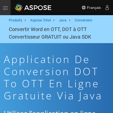
Français
Toggle navigation
Produits
Aspose.Total
Java
Conversion
Convertir Word en OTT, DOT à OTT
Convertisseur GRATUIT ou Java SDK
Application De
Conversion DOT
To OTT En Ligne
Gratuite Via Java