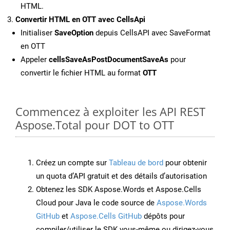
HTML.
Convertir HTML en OTT avec CellsApi
Initialiser
SaveOption
depuis CellsAPI avec SaveFormat
en OTT
Appeler
cellsSaveAsPostDocumentSaveAs
pour
convertir le fichier HTML au format
OTT
Commencez à exploiter les API REST
Aspose.Total pour DOT to OTT
Créez un compte sur
Tableau de bord
pour obtenir
un quota d’API gratuit et des détails d’autorisation
Obtenez les SDK Aspose.Words et Aspose.Cells
Cloud pour Java le code source de
Aspose.Words
GitHub
et
Aspose.Cells GitHub
dépôts pour
compiler/utiliser le SDK vous-même ou dirigez-vous