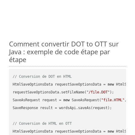
Comment convertir DOT to OTT sur
Java : exemple de code étape par
étape
// Conversion de DOT en HTML
HtmlSaveOptionsData requestSaveOptionsData = 
new
 HtmlSaveO
requestSaveOptionsData.setFileName(
"/file.DOT"
);

SaveAsRequest request = 
new
 SaveAsRequest(
"file.HTML"
,req
SaveResponse result = wordsApi.saveAs(request);

// Conversion de HTML en OTT
HtmlSaveOptionsData requestSaveOptionsData = 
new
 HtmlSaveO