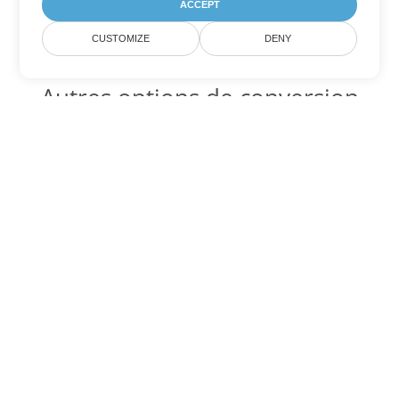
ACCEPT
CUSTOMIZE
DENY
Autres options de conversion
Word
Convertir DOT en DOC
DOC:
Microsoft Word Binary Format
Convertir DOT en DOCX
DOCX:
Office 2007+ Word Document
Convertir DOT en DOCM
DOCM:
Microsoft Word 2007 Marco File
Convertir DOT en DOTX