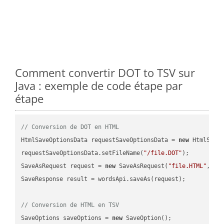
Comment convertir DOT to TSV sur
Java : exemple de code étape par
étape
// Conversion de DOT en HTML
HtmlSaveOptionsData requestSaveOptionsData = 
new
 HtmlSaveO
requestSaveOptionsData.setFileName(
"/file.DOT"
);

SaveAsRequest request = 
new
 SaveAsRequest(
"file.HTML"
,req
SaveResponse result = wordsApi.saveAs(request);

// Conversion de HTML en TSV
SaveOptions saveOptions = 
new
 SaveOption();
