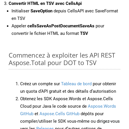
Convertir HTML en TSV avec CellsApi
Initialiser
SaveOption
depuis CellsAPI avec SaveFormat
en TSV
Appeler
cellsSaveAsPostDocumentSaveAs
pour
convertir le fichier HTML au format
TSV
Commencez à exploiter les API REST
Aspose.Total pour DOT to TSV
Créez un compte sur
Tableau de bord
pour obtenir
un quota d’API gratuit et des détails d’autorisation
Obtenez les SDK Aspose.Words et Aspose.Cells
Cloud pour Java le code source de
Aspose.Words
GitHub
et
Aspose.Cells GitHub
dépôts pour
compiler/utiliser le SDK vous-même ou dirigez-vous
vers les
Releases
pour d’autres options de