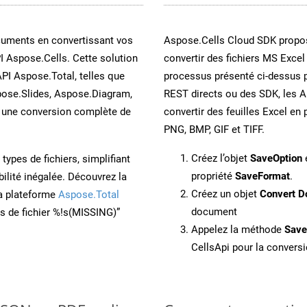
cuments en convertissant vos
Aspose.Cells Cloud SDK propos
I Aspose.Cells. Cette solution
convertir des fichiers MS Excel
API Aspose.Total, telles que
processus présenté ci-dessus p
ose.Slides, Aspose.Diagram,
REST directs ou des SDK, les 
une conversion complète de
convertir des feuilles Excel e
PNG, BMP, GIF et TIFF.
Créez l’objet
SaveOption
e
ypes de fichiers, simplifiant
propriété
SaveFormat
.
ilité inégalée. Découvrez la
Créez un objet
Convert D
la plateforme
Aspose.Total
document
ons de fichier %!s(MISSING)”
Appelez la méthode
Sav
CellsApi pour la conversi