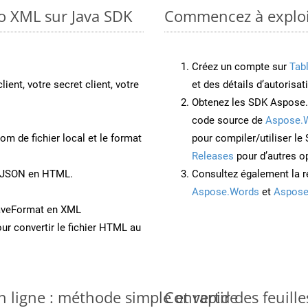
to XML sur Java SDK
Commencez à exploit
Créez un compte sur
Tab
lient, votre secret client, votre
et des détails d’autorisat
Obtenez les SDK Aspose.
code source de
Aspose.
om de fichier local et le format
pour compiler/utiliser l
Releases
pour d’autres o
t JSON en HTML.
Consultez également la r
Aspose.Words
et
Aspose
aveFormat en XML
ur convertir le fichier HTML au
n ligne : méthode simple et rapide
Convertir des feuill