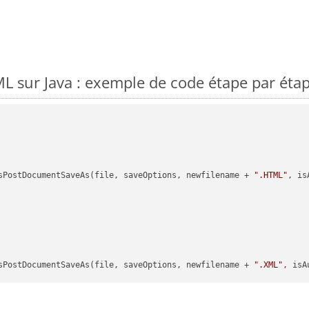
 sur Java : exemple de code étape par éta
sPostDocumentSaveAs(file, saveOptions, newfilename + 
".HTML"
, is
sPostDocumentSaveAs(file, saveOptions, newfilename + 
".XML"
, isA