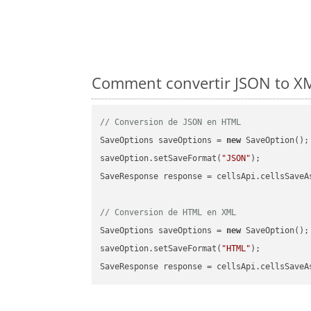
Comment convertir JSON to XML
// Conversion de JSON en HTML
SaveOptions saveOptions = 
new
 SaveOption();

saveOption.setSaveFormat(
"JSON"
);

SaveResponse response = cellsApi.cellsSaveA
// Conversion de HTML en XML
SaveOptions saveOptions = 
new
 SaveOption();

saveOption.setSaveFormat(
"HTML"
);

SaveResponse response = cellsApi.cellsSaveA