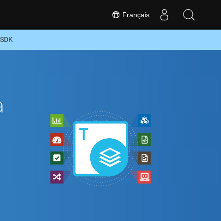
Français
 SDK
a