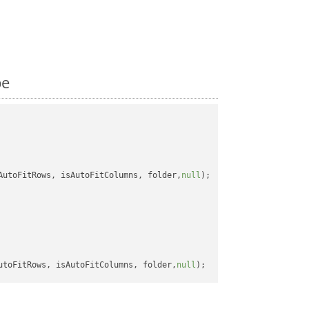
pe
AutoFitRows, isAutoFitColumns, folder,
null
);

utoFitRows, isAutoFitColumns, folder,
null