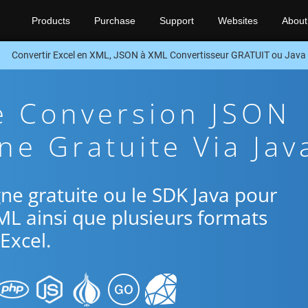
Products
Purchase
Support
Websites
About
Convertir Excel en XML, JSON à XML Convertisseur GRATUIT ou Java
e Conversion JSON
ne Gratuite Via Jav
igne gratuite ou le SDK Java pour
ML ainsi que plusieurs formats
Excel.