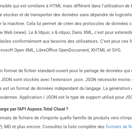
sible qui est similaire à HTML mais différent dans l'utilisation de ba
de stocker et de transporter des données sans dépendre de logiciels 
e par la machine. Cela lui permet de créer des protocoles de donnée
e Web (www). Le & ldquo; x & rdquo; Dans XML, c'est pour extensibl
boles conformément aux besoins des utilisateurs. C'est pour ces 
Microsoft Open XML, LibreOffice OpenDocument, XHTML et SVG.
n format de fichier standard ouvert pour le partage de données qui u
s JSON sont stockés avec l'extension .json. JSON nécessite moins 
s est un format de données indépendant du langage. La génération 
ernes. Application / JSON est le type de support utilisé pour JS
harge par l'API Aspose.Total Cloud ?
mats de fichiers de n’importe quelle famille de produits vers n’impo
, MD et plus encore. Consultez la liste complète des
formats de fi