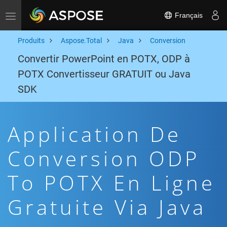
Français
Toggle navigation
Produits
Aspose.Total
Java
Conversion
Convertir PowerPoint en POTX, ODP à
POTX Convertisseur GRATUIT ou Java
SDK
Application De
Conversion ODP
To POTX En Ligne
Gratuite Via Java