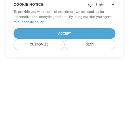
COOKIE NOTICE
To provide you with the best experience, we use cookies for
personalization, analytics, and ads. By using our site, you agree
to
our cookie policy
.
ACCEPT
CUSTOMIZE
DENY
Autres options de conversion
PowerPoint
Convertir ODP en DOC
DOC:
Microsoft Word Binary Format
Convertir ODP en DOT
DOT:
Microsoft Word Template Files