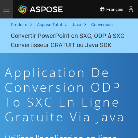
Français
Toggle navigation
Produits
Aspose.Total
Java
Conversion
Convertir PowerPoint en SXC, ODP à SXC
Convertisseur GRATUIT ou Java SDK
Application De
Conversion ODP
To SXC En Ligne
Gratuite Via Java