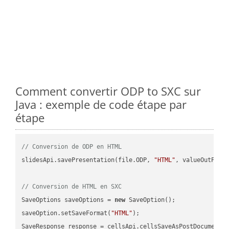
Comment convertir ODP to SXC sur
Java : exemple de code étape par
étape
// Conversion de ODP en HTML
slidesApi.savePresentation(file.ODP, 
"HTML"
, valueOutPath,
// Conversion de HTML en SXC
SaveOptions saveOptions = 
new
 SaveOption();

saveOption.setSaveFormat(
"HTML"
);

SaveResponse response = cellsApi.cellsSaveAsPostDocumentS