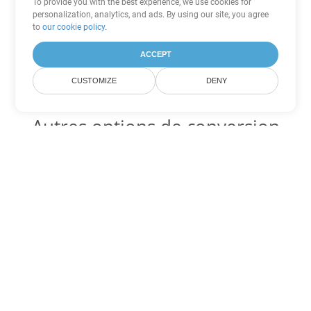
To provide you with the best experience, we use cookies for
personalization, analytics, and ads. By using our site, you agree
to
our cookie policy
.
ACCEPT
CUSTOMIZE
DENY
Autres options de conversion
PowerPoint
Convertir ODP en DOC
DOC:
Microsoft Word Binary Format
Convertir ODP en DOT
DOT:
Microsoft Word Template Files
Convertir ODP en DOCX