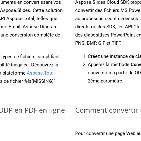
cuments en convertissant vos
Aspose.Slides Cloud SDK propo
Aspose.Slides. Cette solution
convertir des fichiers MS Power
API Aspose.Total, telles que
au processus décrit ci-dessus 
ose.Email, Aspose.Diagram,
directs ou des SDK, les API Cl
une conversion complète de
des diapositives PowerPoint e
PNG, BMP, GIF et TIFF.
Créez une instance de c
ypes de fichiers, simplifiant
Appelez la méthode
Conv
ilité inégalée. Découvrez la
conversion à partir de OD
la plateforme
Aspose.Total
2ème paramètre.
ons de fichier %!s(MISSING)”
 ODP en PDF en ligne
Comment convertir 
Pour convertir une page Web a