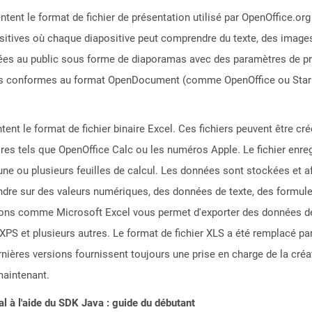
ntent le format de fichier de présentation utilisé par OpenOffice.or
ositives où chaque diapositive peut comprendre du texte, des images
tées au public sous forme de diaporamas avec des paramètres de pr
ons conformes au format OpenDocument (comme OpenOffice ou StarO
ntent le format de fichier binaire Excel. Ces fichiers peuvent être cr
ires tels que OpenOffice Calc ou les numéros Apple. Le fichier enre
ne ou plusieurs feuilles de calcul. Les données sont stockées et af
tendre sur des valeurs numériques, des données de texte, des formu
ons comme Microsoft Excel vous permet d'exporter des données de 
 et plusieurs autres. Le format de fichier XLS a été remplacé par 
ières versions fournissent toujours une prise en charge de la créati
maintenant.
 à l'aide du SDK Java : guide du débutant