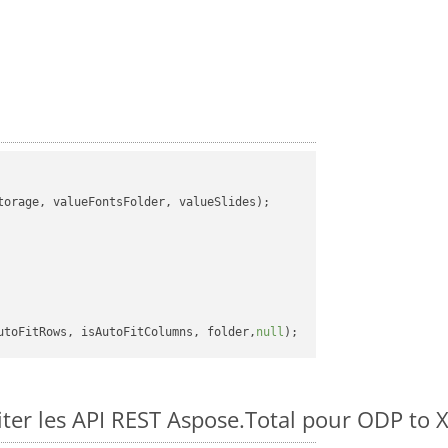
orage, valueFontsFolder, valueSlides);

utoFitRows, isAutoFitColumns, folder,
null
er les API REST Aspose.Total pour ODP to 