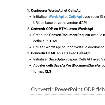
Configurer WordsApi et CellsApi
Initialiser
WordsApi
et
CellsApi
avec votre ID c
URL de base et votre version d’API
Convertir ODP en HTML avec WordsApi
Créer une
ConvertDocumentRequest
avec le n
défini sur HTML.
Utiliser WordsApi pour convertir le documen
Convertir HTML en XLS avec CellsApi
Initialiser
SaveOption
depuis CellsAPI avec S
Appeler
cellsSaveAsPostDocumentSaveAs
po
format
XLS
Convertir PowerPoint ODP fichi