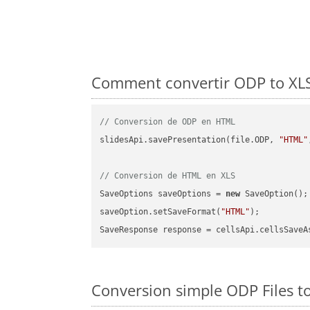
Comment convertir ODP to XLS 
// Conversion de ODP en HTML
slidesApi.savePresentation(file.ODP, 
"HTML"
// Conversion de HTML en XLS
SaveOptions saveOptions = 
new
 SaveOption();

saveOption.setSaveFormat(
"HTML"
);

SaveResponse response = cellsApi.cellsSaveA
Conversion simple ODP Files to