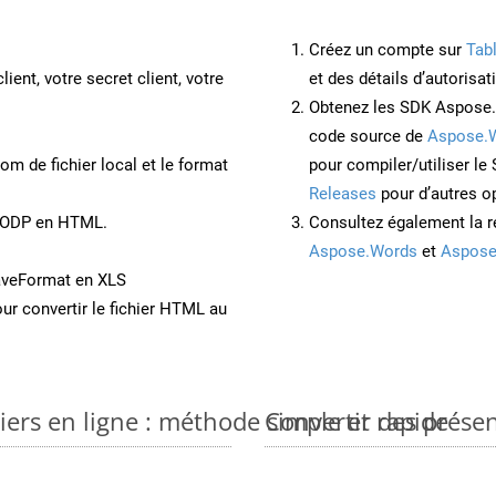
Créez un compte sur
Tab
lient, votre secret client, votre
et des détails d’autorisat
Obtenez les SDK Aspose.
code source de
Aspose.
om de fichier local et le format
pour compiler/utiliser l
Releases
pour d’autres o
t ODP en HTML.
Consultez également la r
Aspose.Words
et
Aspose
aveFormat en XLS
ur convertir le fichier HTML au
ers en ligne : méthode simple et rapide
Convertir des prése