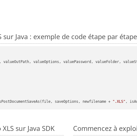
sur Java : exemple de code étape par étape
, valueOutPath, valueOptions, valuePassword, valueFolder, valueSt
sPostDocumentSaveAs(file, saveOptions, newfilename + 
".XLS"
, isA
 XLS sur Java SDK
Commencez à exploit