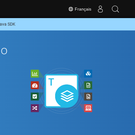
Français
Java SDK
To