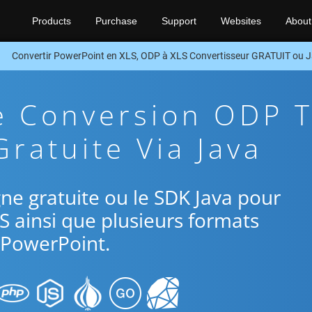
Products
Purchase
Support
Websites
About
Convertir PowerPoint en XLS, ODP à XLS Convertisseur GRATUIT ou 
e Conversion ODP 
ratuite Via Java
igne gratuite ou le SDK Java pour
S ainsi que plusieurs formats
PowerPoint.