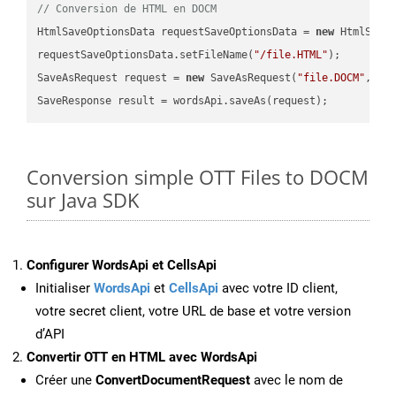
// Conversion de HTML en DOCM
HtmlSaveOptionsData requestSaveOptionsData = 
new
 HtmlSaveO
requestSaveOptionsData.setFileName(
"/file.HTML"
);

SaveAsRequest request = 
new
 SaveAsRequest(
"file.DOCM"
,req
Conversion simple OTT Files to DOCM
sur Java SDK
Configurer WordsApi et CellsApi
Initialiser
WordsApi
et
CellsApi
avec votre ID client,
votre secret client, votre URL de base et votre version
d’API
Convertir OTT en HTML avec WordsApi
Créer une
ConvertDocumentRequest
avec le nom de