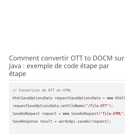
Comment convertir OTT to DOCM sur
Java : exemple de code étape par
étape
// Conversion de OTT en HTML
HtmlSaveOptionsData requestSaveOptionsData = 
new
 HtmlSaveO
requestSaveOptionsData.setFileName(
"/file.OTT"
);

SaveAsRequest request = 
new
 SaveAsRequest(
"file.HTML"
,req
SaveResponse result = wordsApi.saveAs(request);
