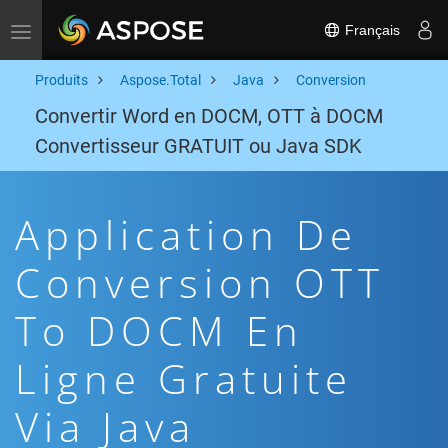
Français
Toggle navigation
Produits
Aspose.Total
Java
Conversion
Convertir Word en DOCM, OTT à DOCM
Convertisseur GRATUIT ou Java SDK
Application De
Conversion OTT
To DOCM En
Ligne Gratuite
Via Java