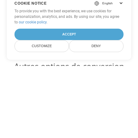
COOKIE NOTICE
To provide you with the best experience, we use cookies for
personalization, analytics, and ads. By using our site, you agree
to
our cookie policy
.
ACCEPT
CUSTOMIZE
DENY
Autres options de conversion
Word
Convertir OTT en DOC
DOC:
Microsoft Word Binary Format
Convertir OTT en DOT
DOT:
Microsoft Word Template Files