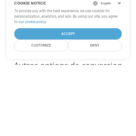
COOKIE NOTICE
To provide you with the best experience, we use cookies for
personalization, analytics, and ads. By using our site, you agree
to
our cookie policy
.
ACCEPT
CUSTOMIZE
DENY
Autres options de conversion
Word
Convertir OTT en DOC
DOC:
Microsoft Word Binary Format
Convertir OTT en DOT
DOT:
Microsoft Word Template Files