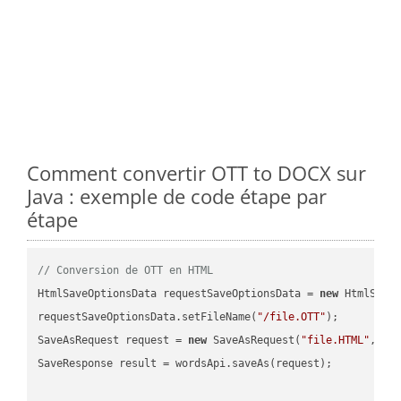
Comment convertir OTT to DOCX sur
Java : exemple de code étape par
étape
// Conversion de OTT en HTML
HtmlSaveOptionsData requestSaveOptionsData = 
new
 HtmlSaveO
requestSaveOptionsData.setFileName(
"/file.OTT"
);

SaveAsRequest request = 
new
 SaveAsRequest(
"file.HTML"
,req
SaveResponse result = wordsApi.saveAs(request);
