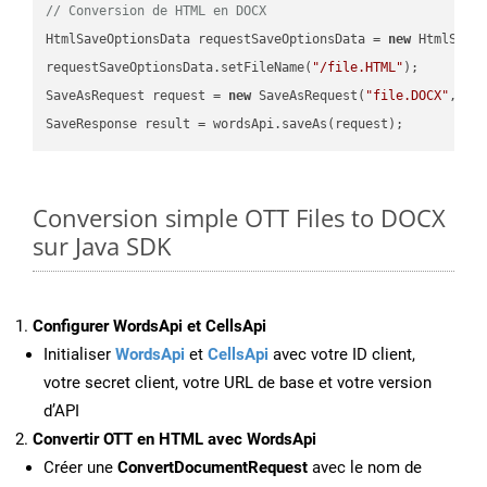
// Conversion de HTML en DOCX
HtmlSaveOptionsData requestSaveOptionsData = 
new
 HtmlSaveO
requestSaveOptionsData.setFileName(
"/file.HTML"
);

SaveAsRequest request = 
new
 SaveAsRequest(
"file.DOCX"
,req
Conversion simple OTT Files to DOCX
sur Java SDK
Configurer WordsApi et CellsApi
Initialiser
WordsApi
et
CellsApi
avec votre ID client,
votre secret client, votre URL de base et votre version
d’API
Convertir OTT en HTML avec WordsApi
Créer une
ConvertDocumentRequest
avec le nom de