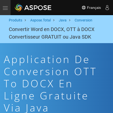
Français
Toggle navigation
Produits
Aspose.Total
Java
Conversion
Convertir Word en DOCX, OTT à DOCX
Convertisseur GRATUIT ou Java SDK
Application De
Conversion OTT
To DOCX En
Ligne Gratuite
Via Java