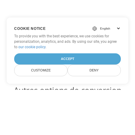
COOKIE NOTICE
To provide you with the best experience, we use cookies for
personalization, analytics, and ads. By using our site, you agree
to
our cookie policy
.
ACCEPT
CUSTOMIZE
DENY
Autres options de conversion
Word
Convertir OTT en DOC
DOC:
Microsoft Word Binary Format