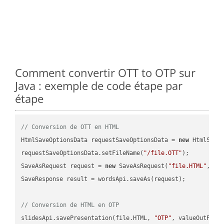
Comment convertir OTT to OTP sur
Java : exemple de code étape par
étape
// Conversion de OTT en HTML
HtmlSaveOptionsData requestSaveOptionsData = 
new
 HtmlSaveO
requestSaveOptionsData.setFileName(
"/file.OTT"
);

SaveAsRequest request = 
new
 SaveAsRequest(
"file.HTML"
,req
SaveResponse result = wordsApi.saveAs(request);

// Conversion de HTML en OTP
slidesApi.savePresentation(file.HTML, 
"OTP"