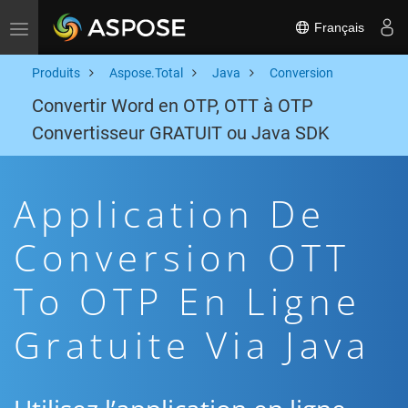
Français
Toggle navigation
Produits
Aspose.Total
Java
Conversion
Convertir Word en OTP, OTT à OTP
Convertisseur GRATUIT ou Java SDK
Application De
Conversion OTT
To OTP En Ligne
Gratuite Via Java