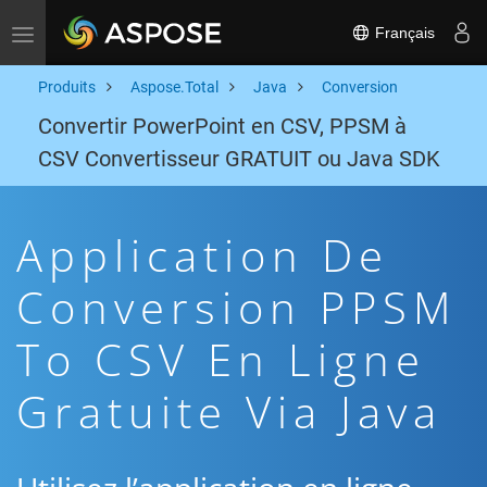
Français
Toggle navigation
Produits
Aspose.Total
Java
Conversion
Convertir PowerPoint en CSV, PPSM à
CSV Convertisseur GRATUIT ou Java SDK
Application De
Conversion PPSM
To CSV En Ligne
Gratuite Via Java