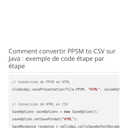
Comment convertir PPSM to CSV sur
Java : exemple de code étape par
étape
// Conversion de PPSM en HTML
slidesApi.savePresentation(file.PPSM, 
"HTML"
, valueOutPath
// Conversion de HTML en CSV
SaveOptions saveOptions = 
new
 SaveOption();

saveOption.setSaveFormat(
"HTML"
);

SaveResponse response = cellsApi.cellsSaveAsPostDocumentS