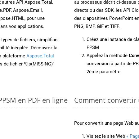
x autres API Aspose.Total,
au processus décrit ci-dessus p
e.PDF, Aspose.Email,
directs ou des SDK, les API Cl
spose.HTML, pour une
des diapositives PowerPoint e
ans vos applications.
PNG, BMP, GIF et TIFF.
Créez une instance de c
ypes de fichiers, simplifiant
PPSM
ilité inégalée. Découvrez la
Appelez la méthode
Conv
la plateforme
Aspose.Total
conversion à partir de PP
ons de fichier %!s(MISSING)”
2ème paramètre.
 PPSM en PDF en ligne
Comment convertir 
Pour convertir une page Web au
Visitez le site Web
« Pag