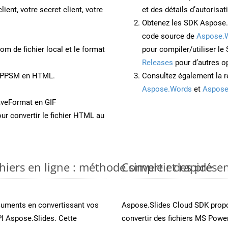
lient, votre secret client, votre
et des détails d’autorisat
Obtenez les SDK Aspose.
code source de
Aspose.
om de fichier local et le format
pour compiler/utiliser l
Releases
pour d’autres o
nt PPSM en HTML.
Consultez également la r
Aspose.Words
et
Aspose
aveFormat en GIF
ur convertir le fichier HTML au
iers en ligne : méthode simple et rapide
Convertir des prése
cuments en convertissant vos
Aspose.Slides Cloud SDK propo
I Aspose.Slides. Cette
convertir des fichiers MS Power