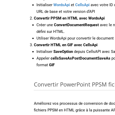
Initialiser
WordsApi
et
CellsApi
avec votre ID c
URL de base et votre version d’API
Convertir PPSM en HTML avec WordsApi
Créer une
ConvertDocumentRequest
avec le n
défini sur HTML.
Utiliser WordsApi pour convertir le docume
Convertir HTML en GIF avec CellsApi
Initialiser
SaveOption
depuis CellsAPI avec S
Appeler
cellsSaveAsPostDocumentSaveAs
po
format
GIF
Convertir PowerPoint PPSM fich
Améliorez vos processus de conversion de do
fichiers PPSM en HTML grâce à la puissante AP