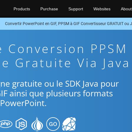
Products
Purchase
Support
Websites
About
Convertir PowerPoint en GIF, PPSM à GIF Convertisseur GRATUIT ou 
De Conversion PPSM
e Gratuite Via Java
igne gratuite ou le SDK Java pour
IF ainsi que plusieurs formats
PowerPoint.