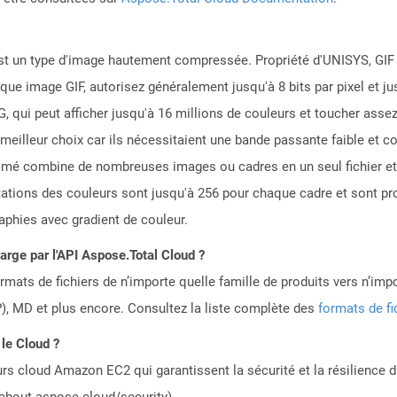
st un type d'image hautement compressée. Propriété d'UNISYS, GIF 
que image GIF, autorisez généralement jusqu'à 8 bits par pixel et j
 qui peut afficher jusqu'à 16 millions de couleurs et toucher assez
e meilleur choix car ils nécessitaient une bande passante faible e
nimé combine de nombreuses images ou cadres en un seul fichier et
itations des couleurs sont jusqu'à 256 pour chaque cadre et sont p
aphies avec gradient de couleur.
harge par l'API Aspose.Total Cloud ?
mats de fichiers de n’importe quelle famille de produits vers n’impo
, MD et plus encore. Consultez la liste complète des
formats de fi
 le Cloud ?
rs cloud Amazon EC2 qui garantissent la sécurité et la résilience du
/about.aspose.cloud/security).