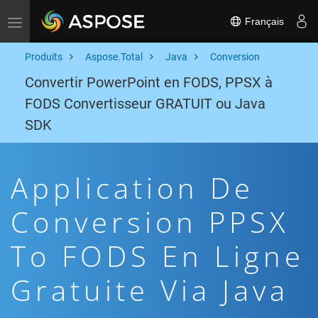
Français
Toggle navigation
Produits
Aspose.Total
Java
Conversion
Convertir PowerPoint en FODS, PPSX à
FODS Convertisseur GRATUIT ou Java
SDK
Application De
Conversion PPSX
To FODS En Ligne
Gratuite Via Java