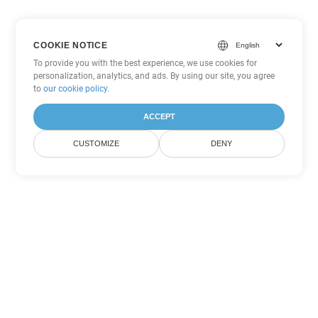
COOKIE NOTICE
To provide you with the best experience, we use cookies for
personalization, analytics, and ads. By using our site, you agree
to
our cookie policy
.
ACCEPT
CUSTOMIZE
DENY
Autres options de conversion
PowerPoint
Convertir PPSX en DOC
DOC:
Microsoft Word Binary Format