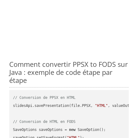
Comment convertir PPSX to FODS sur
Java : exemple de code étape par
étape
// Conversion de PPSX en HTML
slidesApi.savePresentation(file.PPSX, 
"HTML"
, valueOutPath
// Conversion de HTML en FODS
SaveOptions saveOptions = 
new
 SaveOption();

saveOption.setSaveFormat(
"HTML"
);
