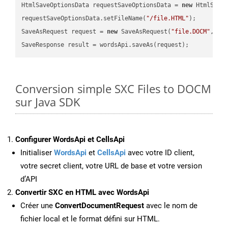
HtmlSaveOptionsData requestSaveOptionsData = 
new
 HtmlSaveO
requestSaveOptionsData.setFileName(
"/file.HTML"
);

SaveAsRequest request = 
new
 SaveAsRequest(
"file.DOCM"
,req
Conversion simple SXC Files to DOCM
sur Java SDK
Configurer WordsApi et CellsApi
Initialiser
WordsApi
et
CellsApi
avec votre ID client,
votre secret client, votre URL de base et votre version
d’API
Convertir SXC en HTML avec WordsApi
Créer une
ConvertDocumentRequest
avec le nom de
fichier local et le format défini sur HTML.