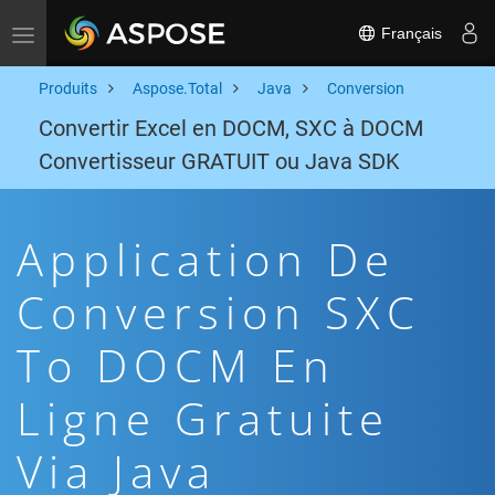
Français
Toggle navigation
Produits
Aspose.Total
Java
Conversion
Convertir Excel en DOCM, SXC à DOCM
Convertisseur GRATUIT ou Java SDK
Application De
Conversion SXC
To DOCM En
Ligne Gratuite
Via Java