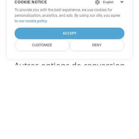
COOKIE NOTICE
To provide you with the best experience, we use cookies for
personalization, analytics, and ads. By using our site, you agree
to
our cookie policy
.
ACCEPT
CUSTOMIZE
DENY
Autres options de conversion
Excel
Convertir SXC en DOC
DOC:
Microsoft Word Binary Format
Convertir SXC en DOT
DOT:
Microsoft Word Template Files