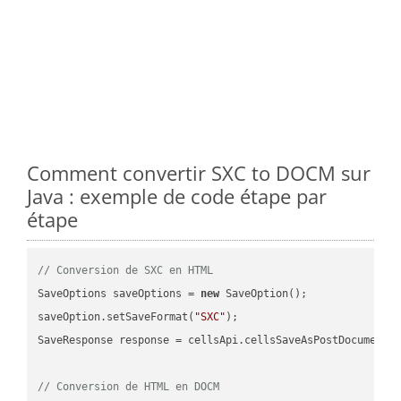
Comment convertir SXC to DOCM sur
Java : exemple de code étape par
étape
// Conversion de SXC en HTML
SaveOptions saveOptions = 
new
 SaveOption();

saveOption.setSaveFormat(
"SXC"
);

SaveResponse response = cellsApi.cellsSaveAsPostDocumentS
// Conversion de HTML en DOCM