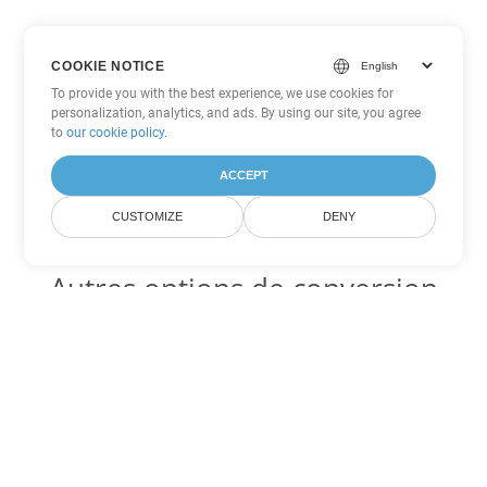
COOKIE NOTICE
To provide you with the best experience, we use cookies for
personalization, analytics, and ads. By using our site, you agree
to
our cookie policy
.
ACCEPT
CUSTOMIZE
DENY
Autres options de conversion
Excel
Convertir SXC en DOC
DOC:
Microsoft Word Binary Format
Convertir SXC en DOT