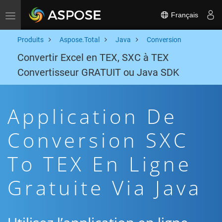
Français
Toggle navigation
Produits
Aspose.Total
Java
Conversion
Convertir Excel en TEX, SXC à TEX
Convertisseur GRATUIT ou Java SDK
Application De
Conversion SXC
To TEX En Ligne
Gratuite Via Java